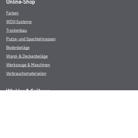
Online-Shop
Farben
WDV-Systeme
Trockenbau
Putze- und Spachtelmassen
Bodenbeläge
Wand- & Deckenbeläge
Werkzeuge & Maschinen
Verbrauchsmaterialien
Winkler & Gräbner
Sortiment
Services
Karriere
Unternehmen
Standorte