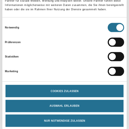
Partner für soziale Medien, Werbung und Analysen weiter. Unsere Partner führen diese
Informationen möglicherweise mit weiteren Daten zusammen, die Sie ihnen bereitgestellt
haben oder die sie im Rahmen Ihrer Nutzung der Dienste gesammelt haben.
Einwilligungsauswahl
Notwendig
Umrechnungsfaktoren
Präferenzen
Zur Farbauswahl für Ihren Wunschfarbton
Statistiken
Marketing
COOKIES ZULASSEN
AUSWAHL ERLAUBEN
PRODUKTEIGENSCHAFTEN
NUR NOTWENDIGE ZULASSEN
Produkteigenschaft