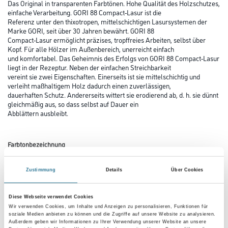
Das Original in transparenten Farbtönen. Hohe Qualität des Holzschutzes,
einfache Verarbeitung. GORI 88 Compact-Lasur ist die
Referenz unter den thixotropen, mittelschichtigen Lasursystemen der
Marke GORI, seit über 30 Jahren bewährt. GORI 88
Compact-Lasur ermöglicht präzises, tropffreies Arbeiten, selbst über
Kopf. Für alle Hölzer im Außenbereich, unerreicht einfach
und komfortabel. Das Geheimnis des Erfolgs von GORI 88 Compact-Lasur
liegt in der Rezeptur. Neben der einfachen Streichbarkeit
vereint sie zwei Eigenschaften. Einerseits ist sie mittelschichtig und
verleiht maßhaltigem Holz dadurch einen zuverlässigen,
dauerhaften Schutz. Andererseits wittert sie erodierend ab, d. h. sie dünnt
gleichmäßig aus, so dass selbst auf Dauer ein
Abblättern ausbleibt.
Farbtonbezeichnung
Zustimmung
Details
Über Cookies
Glanzgrad
Diese Webseite verwendet Cookies
Wir verwenden Cookies, um Inhalte und Anzeigen zu personalisieren, Funktionen für
soziale Medien anbieten zu können und die Zugriffe auf unsere Website zu analysieren.
Gebinde
Außerdem geben wir Informationen zu Ihrer Verwendung unserer Website an unsere