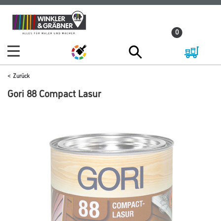
Zum
Zum
Inhalt
Navigationsmenü
0
springen
springen
Zurück
Gori 88 Compact Lasur