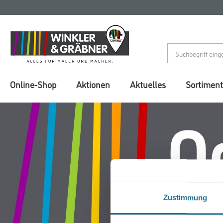
Zum
Zum
Inhalt
Navigationsmenü
springen
springen
Online-Shop
Aktionen
Aktuelles
Sortiment
Zustimmung