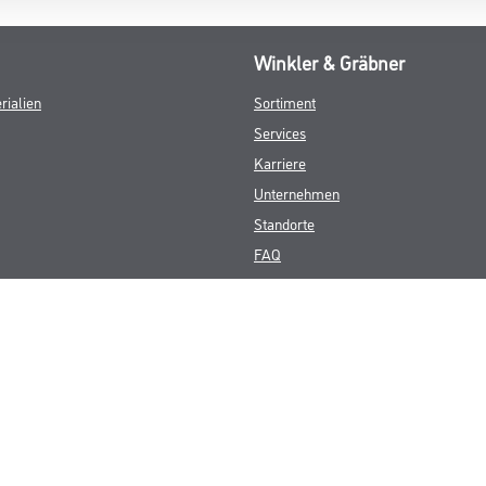
Winkler & Gräbner
rialien
Sortiment
Services
Karriere
Unternehmen
Standorte
FAQ
© Copyright CMS Dienstleistungs-Gesellschaft
GEWERBLICHE KUNDEN. ALLE ANGEGEBENEN PREISE SIND ZZGL. GESETZL