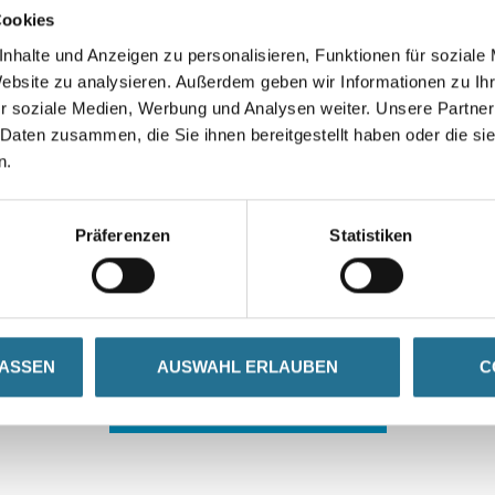
Cookies
nhalte und Anzeigen zu personalisieren, Funktionen für soziale
Website zu analysieren. Außerdem geben wir Informationen zu I
r soziale Medien, Werbung und Analysen weiter. Unsere Partner
 Daten zusammen, die Sie ihnen bereitgestellt haben oder die s
n.
 ZWISCHENFALL IST
Präferenzen
Statistiken
seln schon an der Lösung und werden das Problem so schnell
in der Zwischenzeit unseren Online-Shop und lassen Sie sic
LASSEN
AUSWAHL ERLAUBEN
C
ZURÜCK ZUM ONLINE-SHOP