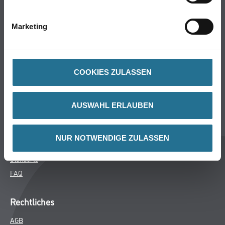
Bodenbeläge
Wand- & Deckenbeläge
Marketing
Werkzeuge & Maschinen
Verbrauchsmaterialien
COOKIES ZULASSEN
Winkler & Gräbner
Sortiment
AUSWAHL ERLAUBEN
Services
Karriere
NUR NOTWENDIGE ZULASSEN
Unternehmen
Standorte
FAQ
Rechtliches
AGB