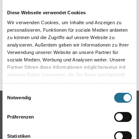
EIN KLEINER ZWISCHENFALL
Diese Webseite verwendet Cookies
IST AUFGETRETEN
Wir verwenden Cookies, um Inhalte und Anzeigen zu
personalisieren, Funktionen für soziale Medien anbieten
Keine Sorge, wir pinseln schon an der Lösung und
zu können und die Zugriffe auf unsere Website zu
werden das Problem so schnell wie möglich beheben.
analysieren. Außerdem geben wir Informationen zu Ihrer
Erkunden Sie in der Zwischenzeit unseren Online-Shop
und lassen Sie sich inspirieren.
Verwendung unserer Website an unsere Partner für
soziale Medien, Werbung und Analysen weiter. Unsere
ZURÜCK ZUM ONLINE-SHOP
Partner führen diese Informationen möglicherweise mit
weiteren Daten zusammen, die Sie ihnen bereitgestellt
haben oder die sie im Rahmen Ihrer Nutzung der Dienste
gesammelt haben.
Einwilligungsauswahl
Notwendig
Online-Shop
Farben
Präferenzen
WDV-Systeme
Trockenbau
Statistiken
Putze- und Spachtelmassen