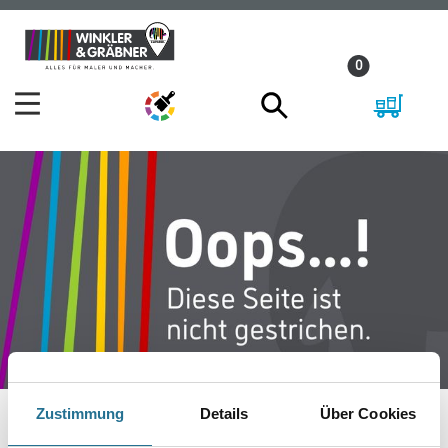
Zum
Zum
Inhalt
Navigationsmenü
0
springen
springen
Zustimmung
Details
Über Cookies