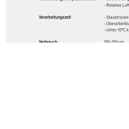
- Relative Lu
Verarbeitungszeit
- Staubtrocke
- Überarbeitb
- Unter 10°C
Verbrauch
190-250 ml
Online-Shop
Farben
Verbrauchsmate
WDV-Systeme
Trockenbau
Putze- und Spachtelmassen
Bodenbeläge