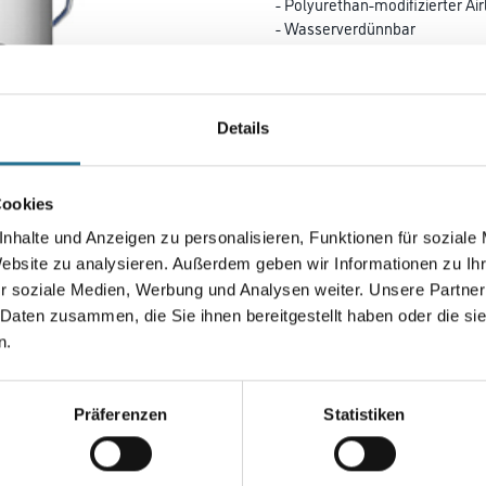
- Polyurethan-modifizierter Air
- Wasserverdünnbar
- Für innen
Farbtonbezeichnung
Details
Gebinde
Cookies
nhalte und Anzeigen zu personalisieren, Funktionen für soziale
Website zu analysieren. Außerdem geben wir Informationen zu I
r soziale Medien, Werbung und Analysen weiter. Unsere Partner
Umrechnungsfaktoren
 Daten zusammen, die Sie ihnen bereitgestellt haben oder die s
n.
Zur Farbauswahl für Ihr
Wunschfarbton
Präferenzen
Statistiken