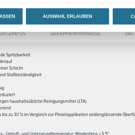
LASSEN
AUSWAHL ERLAUBEN
C
SATZINFOS
GEFAHRENHINWEISE
DAT
de Spritzbarkeit
Verlauf
einer Schicht
und Stoßbeständigkeit
hig
reduziert
egen haushaltsübliche Reinigungsmittel (LTA)
cknend
is bis zu 30 % im Vergleich zur Pinselapplikation seidenglänzende Oberf
gs-, Umluft- und Untergrundtemperatur: Mindestens + 5 °C