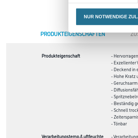
NUR NOTWENDIGE ZU
CURRENT
PRODUKTEIGENSCHAFTEN
ZU
TAB:
Produkteigenschaft
- Hervorragen
- Exzellenter 
- Deckend in 
- Hohe Kratz 
- Geruchsarm
- Diffusionsfä
- Spritznebel
- Beständig g
- Schnell tro
- Zeitersparn
- Tönbar
Verarbeitungstemp./Luftfeuchte
- Verarbeitun