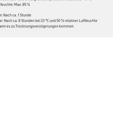
ftfeuchte: Max. 85 %
n: Nach ca. 1 Stunde
ar: Nach ca. 8 Stunden bei 23 °C und 50 % relativer Luftfeuchte
 kann es zu Trocknungsverzögerungen kommen
Winkler & Gräbner
rialien
Sortiment
Services
Karriere
Unternehmen
Standorte