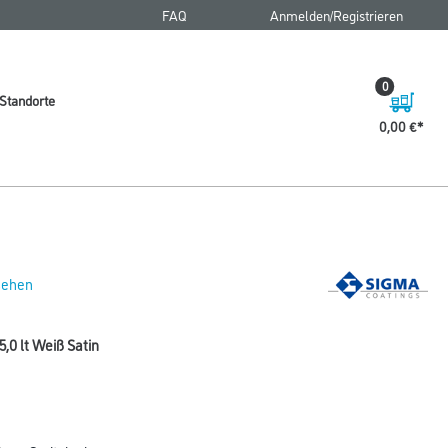
FAQ
Anmelden/Registrieren
0
Standorte
0,00 €
 sehen
,0 lt Weiß Satin