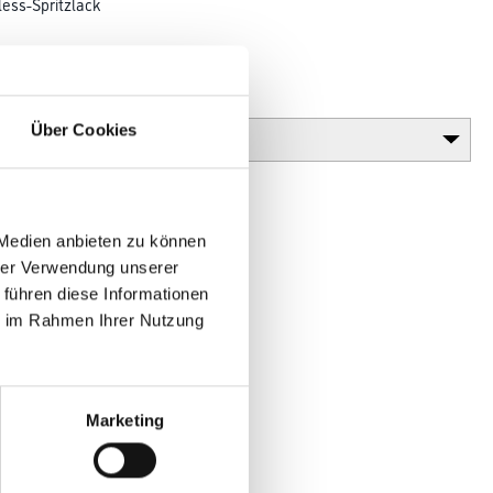
less-Spritzlack
Glanzgrad
Über Cookies
 Medien anbieten zu können
hrer Verwendung unserer
 führen diese Informationen
ie im Rahmen Ihrer Nutzung
en
Marketing