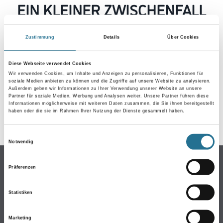
EIN KLEINER ZWISCHENFALL
IST AUFGETRETEN
Zustimmung
Details
Über Cookies
Keine Sorge, wir pinseln schon an der Lösung und
werden das Problem so schnell wie möglich beheben.
Diese Webseite verwendet Cookies
Erkunden Sie in der Zwischenzeit unseren Online-Shop
Wir verwenden Cookies, um Inhalte und Anzeigen zu personalisieren, Funktionen für
soziale Medien anbieten zu können und die Zugriffe auf unsere Website zu analysieren.
und lassen Sie sich inspirieren.
Außerdem geben wir Informationen zu Ihrer Verwendung unserer Website an unsere
Partner für soziale Medien, Werbung und Analysen weiter. Unsere Partner führen diese
ZURÜCK ZUM ONLINE-SHOP
Informationen möglicherweise mit weiteren Daten zusammen, die Sie ihnen bereitgestellt
haben oder die sie im Rahmen Ihrer Nutzung der Dienste gesammelt haben.
Einwilligungsauswahl
Notwendig
Online-Shop
Präferenzen
Farben
WDV-Systeme
Statistiken
Trockenbau
Marketing
Putze- und Spachtelmassen