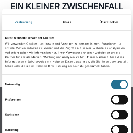
EIN KLEINER ZWISCHENFALL
IST AUFGETRETEN
Zustimmung
Details
Über Cookies
Keine Sorge, wir pinseln schon an der Lösung und
werden das Problem so schnell wie möglich beheben.
Diese Webseite verwendet Cookies
Erkunden Sie in der Zwischenzeit unseren Online-Shop
Wir verwenden Cookies, um Inhalte und Anzeigen zu personalisieren, Funktionen für
soziale Medien anbieten zu können und die Zugriffe auf unsere Website zu analysieren.
und lassen Sie sich inspirieren.
Außerdem geben wir Informationen zu Ihrer Verwendung unserer Website an unsere
Partner für soziale Medien, Werbung und Analysen weiter. Unsere Partner führen diese
ZURÜCK ZUM ONLINE-SHOP
Informationen möglicherweise mit weiteren Daten zusammen, die Sie ihnen bereitgestellt
haben oder die sie im Rahmen Ihrer Nutzung der Dienste gesammelt haben.
Einwilligungsauswahl
Notwendig
Online-Shop
Präferenzen
Farben
WDV-Systeme
Statistiken
Trockenbau
Marketing
Putze- und Spachtelmassen