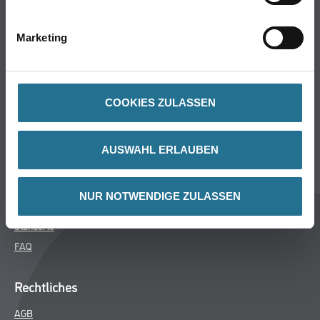
Bodenbeläge
Wand- & Deckenbeläge
Marketing
Werkzeuge & Maschinen
Verbrauchsmaterialien
COOKIES ZULASSEN
Winkler & Gräbner
Sortiment
AUSWAHL ERLAUBEN
Services
Karriere
NUR NOTWENDIGE ZULASSEN
Unternehmen
Standorte
FAQ
Rechtliches
AGB