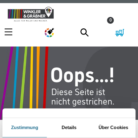
Zum
Zum
Inhalt
Navigationsmenü
0
springen
springen
Zustimmung
Details
Über Cookies