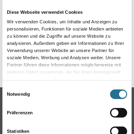
EIN KLEINER ZWISCHENFALL
Diese Webseite verwendet Cookies
IST AUFGETRETEN
Wir verwenden Cookies, um Inhalte und Anzeigen zu
personalisieren, Funktionen für soziale Medien anbieten
Keine Sorge, wir pinseln schon an der Lösung und
zu können und die Zugriffe auf unsere Website zu
werden das Problem so schnell wie möglich beheben.
analysieren. Außerdem geben wir Informationen zu Ihrer
Erkunden Sie in der Zwischenzeit unseren Online-Shop
und lassen Sie sich inspirieren.
Verwendung unserer Website an unsere Partner für
soziale Medien, Werbung und Analysen weiter. Unsere
ZURÜCK ZUM ONLINE-SHOP
Partner führen diese Informationen möglicherweise mit
weiteren Daten zusammen, die Sie ihnen bereitgestellt
haben oder die sie im Rahmen Ihrer Nutzung der Dienste
gesammelt haben.
Einwilligungsauswahl
Notwendig
Online-Shop
Farben
Präferenzen
WDV-Systeme
Trockenbau
Statistiken
Putze- und Spachtelmassen