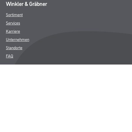
Winkler & Gräbner
Sortiment
Services
Karriere
Unternehmen
Standorte
FAQ
Rechtliches
AGB
Nutzungsbedingungen
Logistik- und Servicepreisliste
Impressum
Datenschutz
Integrität