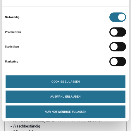
Umrechnungsfaktoren
Einwilligungsauswahl
Notwendig
Zur Farbauswahl für Ihren Wunschfarbton
Präferenzen
Statistiken
Marketing
COOKIES ZULASSEN
PRODUKTEIGENSCHAFTEN
AUSWAHL ERLAUBEN
Produkteigenschaft
NUR NOTWENDIGE ZULASSEN
- Lösemittel- und weichmacherfrei
- Wasserverdünnbar, umweltschonend und geruchsarm
- Waschbeständig
- Diffusionsfähig