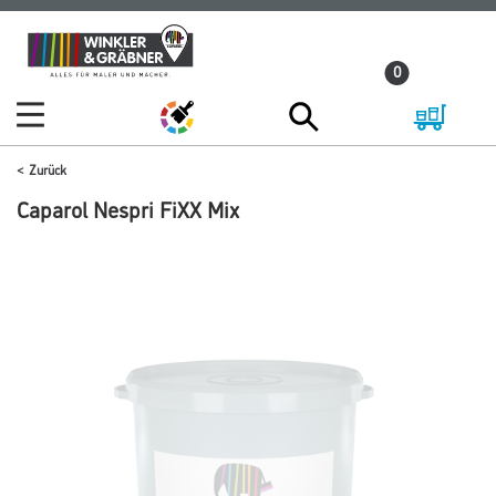
Zum
Zum
Inhalt
Navigationsmenü
0
springen
springen
Zurück
Caparol Nespri FiXX Mix