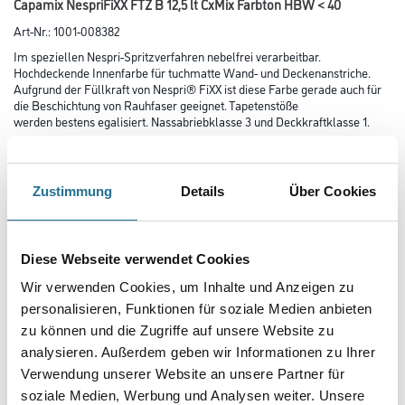
Capamix NespriFiXX FTZ B 12,5 lt CxMix Farbton HBW < 40
Art-Nr.:
1001-008382
Im speziellen Nespri-Spritzverfahren nebelfrei verarbeitbar.
Hochdeckende Innen­farbe für tuchmatte Wand- und Decken­anstriche.
Aufgrund der Füllkraft von Nespri® FiXX ist diese Farbe gerade auch für
die Beschich­tung von Rauhfaser geeignet. Tapetenstöße
werden bestens egalisiert. Nassabriebklasse 3 und Deckkraftklasse 1.
Farbtonbezeichnung
Zustimmung
Details
Über Cookies
Glanzgrad
Diese Webseite verwendet Cookies
Wir verwenden Cookies, um Inhalte und Anzeigen zu
Gebinde
personalisieren, Funktionen für soziale Medien anbieten
zu können und die Zugriffe auf unsere Website zu
analysieren. Außerdem geben wir Informationen zu Ihrer
Verwendung unserer Website an unsere Partner für
soziale Medien, Werbung und Analysen weiter. Unsere