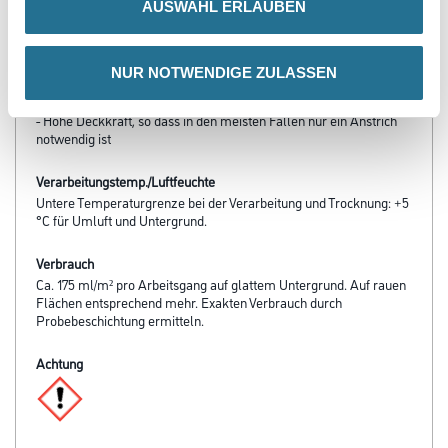
AUSWAHL ERLAUBEN
verarbeiten
- Emissionsminimiert, lösemittel- und weich­macherfrei
- Frei von foggingaktiven Substanzen
- Diffusionsfähig
NUR NOTWENDIGE ZULASSEN
- sd-Wert < 0,1 m
- Optimal ausbesserbar
- Hohe Deckkraft, so dass in den meisten Fällen nur ein Anstrich
notwendig ist
Verarbeitungstemp./Luftfeuchte
Untere Temperaturgrenze bei der Verarbeitung und Trocknung: +5
°C für Umluft und Untergrund.
Verbrauch
Ca. 175 ml/m² pro Arbeitsgang auf glattem Untergrund. Auf rauen
Flächen entsprechend mehr. Exakten Verbrauch durch
Probebeschichtung ermitteln.
Achtung