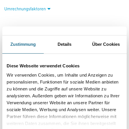
Umrechnungsfaktoren
Zustimmung
Details
Über Cookies
Diese Webseite verwendet Cookies
PRODUKTEIGENSCHAFTEN
Wir verwenden Cookies, um Inhalte und Anzeigen zu
personalisieren, Funktionen für soziale Medien anbieten
Produkteigenschaft
zu können und die Zugriffe auf unsere Website zu
- Scheuerbeständig
analysieren. Außerdem geben wir Informationen zu Ihrer
- Spritz- und rollfertige Konsistenz
Verwendung unserer Website an unsere Partner für
- Leichte, rationelle Verarbeitung
soziale Medien, Werbung und Analysen weiter. Unsere
- Gute Haftung
- Aromatenfrei
Partner führen diese Informationen möglicherweise mit
- Hohes Deckvermögen, so dass meistens nur eine Beschichtung
weiteren Daten zusammen, die Sie ihnen bereitgestellt
erforderlich ist