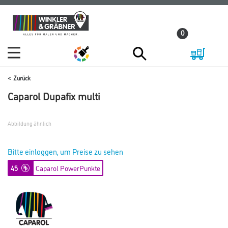
Zum
Zum
Inhalt
Navigationsmenü
0
springen
springen
Zurück
Caparol Dupafix multi
Abbildung ähnlich
Bitte einloggen, um Preise zu sehen
45
Caparol PowerPunkte