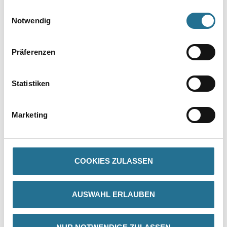
gesammelt haben.
Einwilligungsauswahl
Notwendig
Präferenzen
Statistiken
PRODUKTEIGENSCHAFTEN
Marketing
Produkteigenschaft
- Leicht zu verarbeiten
- Holzanstrich für innen
- Naturöl-Wachs-Basis
COOKIES ZULASSEN
- Wasserabweisend und abriebfest
- Offenporig
- 1 Anstrich = transparent
AUSWAHL ERLAUBEN
- Seidenmatt oder matt
- 2 Anstriche = intensiv farbig
- Höchste Ergiebigkeit!