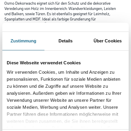
Osmo Dekorwachs eignet sich für den Schutz und die dekorative
Veredelung von Holz im Innenbereich: Wandverkleidungen, Leisten
und Balken, sowie Türen. Es ist ebenfalls geeignet für Leimholz,
Spanplatten und MDF. Ideal als farbige Grundierung für
Holzfußböden und zum Überstreichen nachgedunkelter Holzflächen. Für
Möbel und Kinderspielzeug besonders empfohlen.
Zustimmung
Details
Über Cookies
Farbtonbezeichnung
Diese Webseite verwendet Cookies
Glanzgrad
Wir verwenden Cookies, um Inhalte und Anzeigen zu
personalisieren, Funktionen für soziale Medien anbieten
zu können und die Zugriffe auf unsere Website zu
Gebinde
analysieren. Außerdem geben wir Informationen zu Ihrer
Verwendung unserer Website an unsere Partner für
soziale Medien, Werbung und Analysen weiter. Unsere
Partner führen diese Informationen möglicherweise mit
weiteren Daten zusammen, die Sie ihnen bereitgestellt
Umrechnungsfaktoren
haben oder die sie im Rahmen Ihrer Nutzung der Dienste