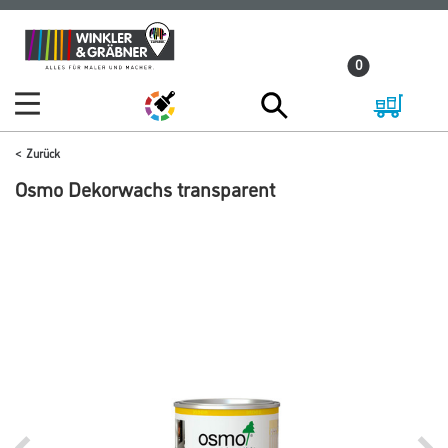
Zum
Zum
Inhalt
Navigationsmenü
0
springen
springen
Zurück
Osmo Dekorwachs transparent