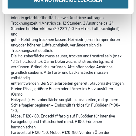
NUR NOTWENDIGE ZULASSEN
Verarbeitungszeit
Anstrich: Für eine transparente Oberfläche einen Anstrich, für eine
intensiv gefärbte Oberfläche zwei Anstriche auftragen.
Trocknungszeit: 1 Anstrich ca. 12 Stunden, 2 Anstriche ca. 24
Stunden bei Normklima (20-23°C/50-65 % rel. Luftfeuchtigkeit)
und
guter Belüftung trocknen lassen. Bei niedrigeren Temperaturen
und/oder höherer Luftfeuchtigkeit, verlängert sich die
Trocknungszeit deutlich.
Die Holzoberfläche muss sauber, trocken und frostfrei sein (max.
18 % Holzfeuchte). Osmo Dekorwachs ist streichfertig, nicht
verdünnen. Gründlich umrühren. Alte offenporige Anstriche
gründlich säubern. Alte Farb- und Lackanstriche müssen
vollständig
entfernt werden. Bei Schleifarbeiten generell Staubmaske tragen.
Kleine Risse, größere Fugen oder Löcher im Holz ausfüllen
(Osmo
Holzpaste). Holzoberfläche sorgfältig abschleifen, mit grobem
Schleifpapier beginnen – Endschliff farblos für Fußböden P100-
120,
Möbel P120-180. Endschliff farbig auf Fußböden für intensive
Farbgebung und Trittsicherheit mind. P100. Für einen
harmonischen
Farbverlauf P120-150. Möbel P120-180. Vor dem Ölen die