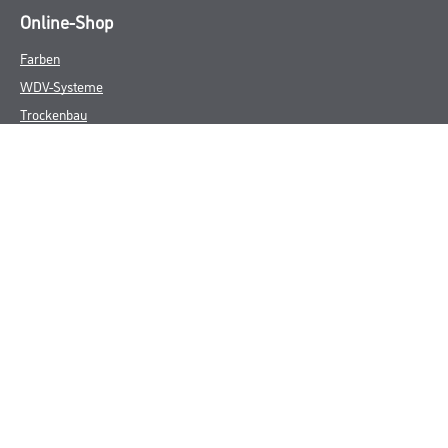
Online-Shop
Farben
WDV-Systeme
Trockenbau
Putze- und Spachtelmassen
Bodenbeläge
Wand- & Deckenbeläge
Werkzeuge & Maschinen
Verbrauchsmaterialien
Winkler & Gräbner
Sortiment
Services
Karriere
Unternehmen