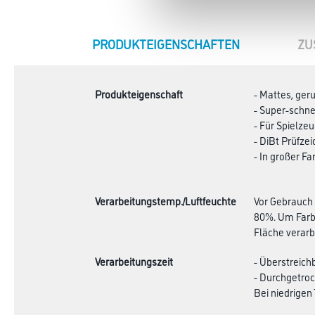
CURRENT
PRODUKTEIGENSCHAFTEN
ZU
TAB:
Produkteigenschaft
- Mattes, ger
- Super-schne
- Für Spielze
- DiBt Prüfze
- In großer Fa
Verarbeitungstemp./Luftfeuchte
Vor Gebrauch 
80%. Um Farbt
Fläche verarb
Verarbeitungszeit
- Überstreichb
- Durchgetroc
Bei niedrigen