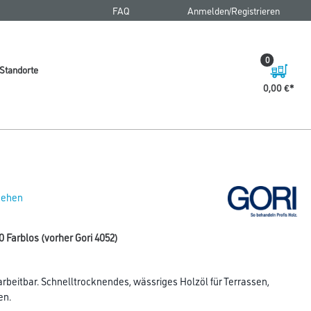
FAQ
Anmelden/Registrieren
0
Standorte
0,00 €
 sehen
00 Farblos (vorher Gori 4052)
arbeitbar. Schnelltrocknendes, wässriges Holzöl für Terrassen,
en.