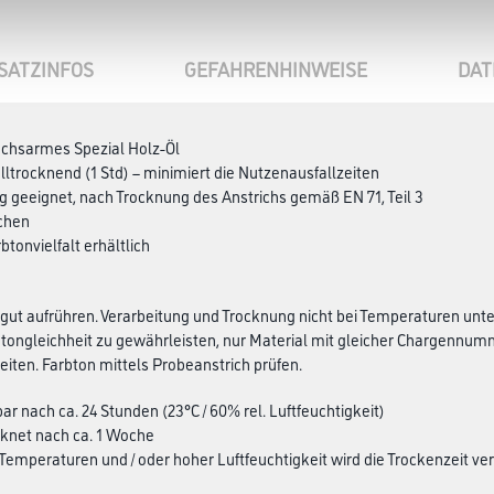
SATZINFOS
GEFAHRENHINWEISE
DAT
uchsarmes Spezial Holz-Öl
lltrocknend (1 Std) – minimiert die Nutzenausfallzeiten
ug geeignet, nach Trocknung des Anstrichs gemäß EN 71, Teil 3
ichen
rbtonvielfalt erhältlich
gut aufrühren. Verarbeitung und Trocknung nicht bei Temperaturen unter 
ongleichheit zu gewährleisten, nur Material mit gleicher Chargennumm
eiten. Farbton mittels Probeanstrich prüfen.
ar nach ca. 24 Stunden (23°C / 60% rel. Luftfeuchtigkeit)
knet nach ca. 1 Woche
 Temperaturen und / oder hoher Luftfeuchtigkeit wird die Trockenzeit ve