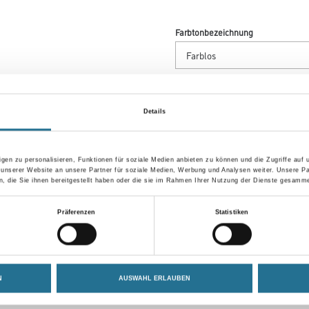
Farbtonbezeichnung
Gebinde
Details
gen zu personalisieren, Funktionen für soziale Medien anbieten zu können und die Zugriffe auf
Umrechnungsfaktoren
 unserer Website an unsere Partner für soziale Medien, Werbung und Analysen weiter. Unsere Pa
 die Sie ihnen bereitgestellt haben oder die sie im Rahmen Ihrer Nutzung der Dienste gesamme
Zur Farbauswahl für Ihr
Präferenzen
Statistiken
Wunschfarbton
N
AUSWAHL ERLAUBEN