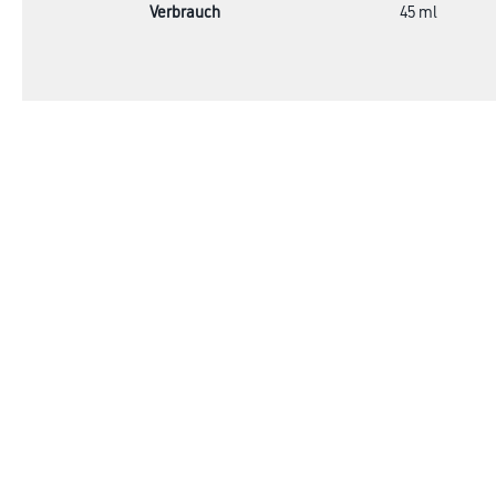
Verbrauch
45 ml
Online-Shop
Farben
Verbrauchsmate
WDV-Systeme
Trockenbau
Putze- und Spachtelmassen
Bodenbeläge
Wand- & Deckenbeläge
Werkzeuge & Maschinen