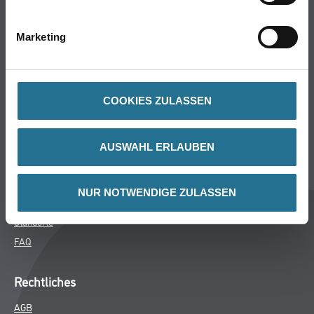
Bodenbeläge
Wand- & Deckenbeläge
Marketing
Werkzeuge & Maschinen
Verbrauchsmaterialien
COOKIES ZULASSEN
Winkler & Gräbner
Sortiment
AUSWAHL ERLAUBEN
Services
Karriere
NUR NOTWENDIGE ZULASSEN
Unternehmen
Standorte
FAQ
Rechtliches
AGB