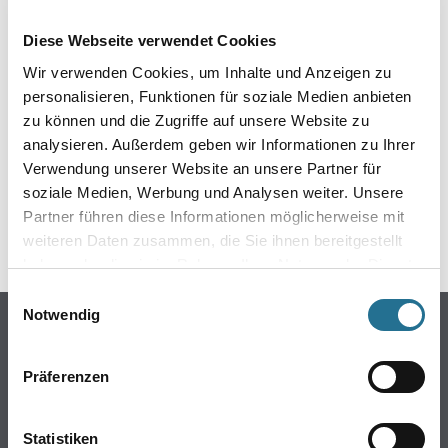
EIN KLEINER ZWISCHENFALL
Diese Webseite verwendet Cookies
IST AUFGETRETEN
Wir verwenden Cookies, um Inhalte und Anzeigen zu
personalisieren, Funktionen für soziale Medien anbieten
Keine Sorge, wir pinseln schon an der Lösung und
zu können und die Zugriffe auf unsere Website zu
werden das Problem so schnell wie möglich beheben.
analysieren. Außerdem geben wir Informationen zu Ihrer
Erkunden Sie in der Zwischenzeit unseren Online-Shop
und lassen Sie sich inspirieren.
Verwendung unserer Website an unsere Partner für
soziale Medien, Werbung und Analysen weiter. Unsere
ZURÜCK ZUM ONLINE-SHOP
Partner führen diese Informationen möglicherweise mit
weiteren Daten zusammen, die Sie ihnen bereitgestellt
haben oder die sie im Rahmen Ihrer Nutzung der Dienste
gesammelt haben.
Einwilligungsauswahl
Notwendig
Online-Shop
Farben
Präferenzen
WDV-Systeme
Trockenbau
Statistiken
Putze- und Spachtelmassen