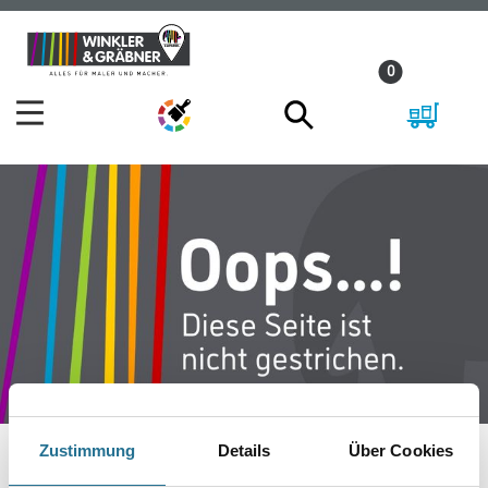
Zum
Zum
Inhalt
Navigationsmenü
0
springen
springen
Zustimmung
Details
Über Cookies