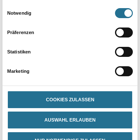
Die optimalen Verarbeitungsbedingungen liegen zwischen 15 -
gesammelt haben.
Einwilligungsauswahl
25 °C bei einer rel. Luftfeuchtigkeit von 40 - 80 %.
Notwendig
Verarbeitungszeit
- Überarbeitbar nach ca. (h): 12h
Präferenzen
Verbrauch
60,00 ml/m² - 80,00 ml/m²
Statistiken
Achtung
Marketing
COOKIES ZULASSEN
ZUSATZINFOS
GEFAHRENHINWEISE
AUSWAHL ERLAUBEN
DATENBLÄTTER