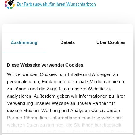
Zur Farbauswahl für Ihren Wunschfarbton
Zustimmung
Details
Über Cookies
Diese Webseite verwendet Cookies
PRODUKTEIGENSCHAFTEN
Wir verwenden Cookies, um Inhalte und Anzeigen zu
personalisieren, Funktionen für soziale Medien anbieten
Produkteigenschaft
zu können und die Zugriffe auf unsere Website zu
- Holzöl auf Basis natürlicher, veredelter Öle
- Für senkrechte Flächen außen wie Fassaden oder Balkone
analysieren. Außerdem geben wir Informationen zu Ihrer
- Gute Wetterbeständigkeit durch spezielle UV-Filter, insbesondere
Verwendung unserer Website an unsere Partner für
bei den Farbtönen Natur und Lärche
soziale Medien, Werbung und Analysen weiter. Unsere
- Anstrich schützt vor Bläue- und Schimmelpilzbefall
- Hohe Farbtonvielfalt das C4Y-Farbmischsystem
Partner führen diese Informationen möglicherweise mit
weiteren Daten zusammen, die Sie ihnen bereitgestellt
Verarbeitungstemp./Luftfeuchte
haben oder die sie im Rahmen Ihrer Nutzung der Dienste