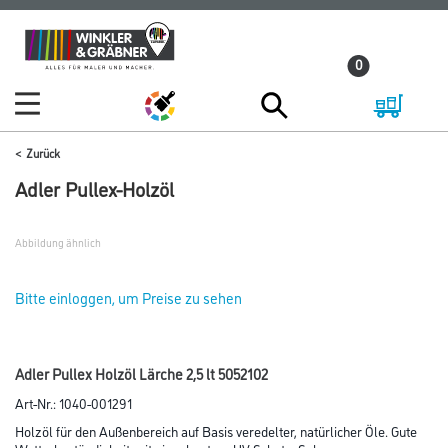
Zum
Zum
Inhalt
Navigationsmenü
0
springen
springen
Zurück
Adler Pullex-Holzöl
Abbildung ähnlich
Bitte einloggen, um Preise zu sehen
Adler Pullex Holzöl Lärche 2,5 lt 5052102
Art-Nr.:
1040-001291
Holzöl für den Außenbereich auf Basis veredelter, natürlicher Öle. Gute