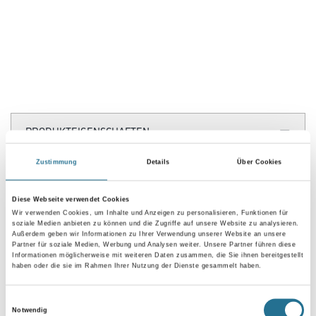
PRODUKTEIGENSCHAFTEN
Zustimmung
Details
Über Cookies
Produkteigenschaft
- Sehr gute Haftung
- Hervorragender Korrosionsschutz durch aktive Pigmente
Diese Webseite verwendet Cookies
- Schnell trocknend
Wir verwenden Cookies, um Inhalte und Anzeigen zu personalisieren, Funktionen für
- Guter Verlauf
soziale Medien anbieten zu können und die Zugriffe auf unsere Website zu analysieren.
Außerdem geben wir Informationen zu Ihrer Verwendung unserer Website an unsere
Partner für soziale Medien, Werbung und Analysen weiter. Unsere Partner führen diese
Verarbeitungstemp./Luftfeuchte
Informationen möglicherweise mit weiteren Daten zusammen, die Sie ihnen bereitgestellt
Verarbeitungs-, Umluft- und Untergrundtemperatur mindestens +
haben oder die sie im Rahmen Ihrer Nutzung der Dienste gesammelt haben.
50 C. Maximale relative Luftfeuchte 85 %.
Einwilligungsauswahl
Verarbeitungszeit
Notwendig