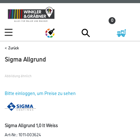
Zum
Zum
Inhalt
Navigationsmenü
0
springen
springen
Zurück
Sigma Allgrund
Abbildung ähnlich
Bitte einloggen, um Preise zu sehen
Sigma Allgrund 1,0 lt Weiss
Art-Nr.:
1011-003624