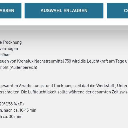
LASSEN
AUSWAHL ERLAUBEN
C
SATZINFOS
GEFAHRENHINWEISE
DAT
le Trocknung
kvermögen
eifbar
reuen von Kronalux Nachstreumittel 759 wird die Leuchtkraft am Tage und
rhöht (Außenbereich)
esamten Verarbeitungs- und Trocknungszeit darf die Werkstoff-, Unter
rschreiten. Die Luftfeuchtigkeit sollte während der gesamten Zeit zwisch
20°C/55 % r.F.)
n: nach ca. 10-15 min
ch ca. 30 min