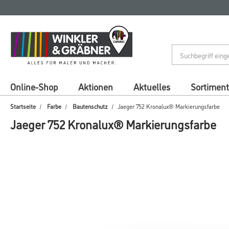
Zum
Zum
Inhalt
Navigationsmenü
springen
springen
Online-Shop
Aktionen
Aktuelles
Sortiment
Startseite
Farbe
Bautenschutz
Jaeger 752 Kronalux® Markierungsfarbe
Jaeger 752 Kronalux® Markierungsfarbe