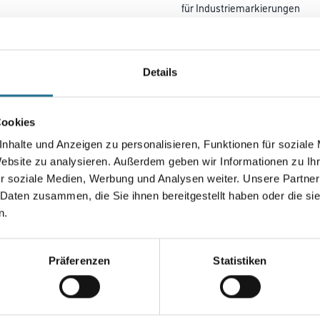
für Industriemarkierungen
mittlerer Beanspruchung und f
Asphaltfarbe verwenden da S
entstehen können.
Details
Farbtonbezeichnung
Cookies
Gebinde
nhalte und Anzeigen zu personalisieren, Funktionen für soziale
Website zu analysieren. Außerdem geben wir Informationen zu I
r soziale Medien, Werbung und Analysen weiter. Unsere Partner
 Daten zusammen, die Sie ihnen bereitgestellt haben oder die s
n.
Umrechnungsfaktoren
Präferenzen
Statistiken