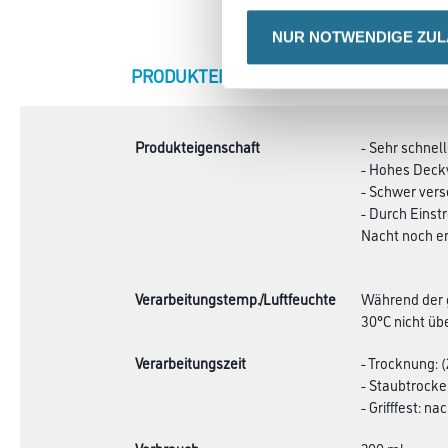
NUR NOTWENDIGE ZU
CURRENT
PRODUKTEIGENSCHAFTEN
ZU
TAB:
Produkteigenschaft
- Sehr schnel
- Hohes Dec
- Schwer vers
- Durch Einst
Nacht noch e
Verarbeitungstemp./Luftfeuchte
Während der g
30°C nicht übe
Verarbeitungszeit
- Trocknung: (
- Staubtrocke
- Grifffest: na