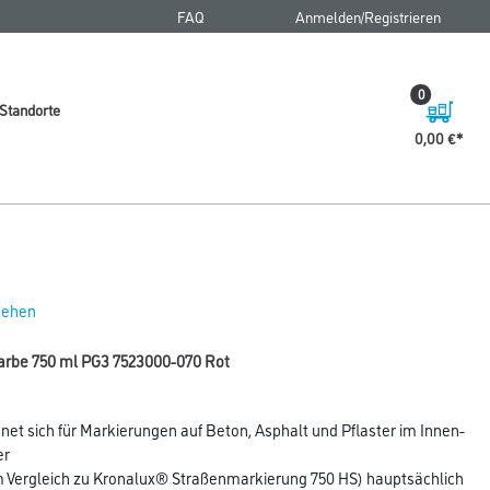
FAQ
Anmelden/Registrieren
0
Standorte
0,00 €
 sehen
arbe 750 ml PG3 7523000-070 Rot
et sich für Markierungen auf Beton, Asphalt und Pflaster im Innen-
er
m Vergleich zu Kronalux® Straßenmarkierung 750 HS) hauptsächlich