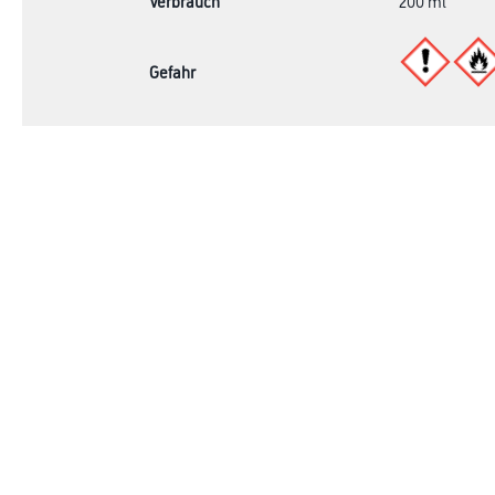
Verbrauch
200 ml
Gefahr
Online-Shop
Farben
Verbrauchsmate
WDV-Systeme
Trockenbau
Putze- und Spachtelmassen
Bodenbeläge
Wand- & Deckenbeläge
Werkzeuge & Maschinen