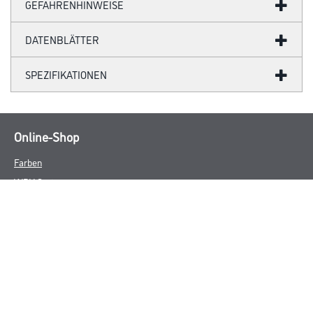
GEFAHRENHINWEISE
DATENBLÄTTER
SPEZIFIKATIONEN
Online-Shop
Farben
WDV-Systeme
Trockenbau
Putze- und Spachtelmassen
Bodenbeläge
Wand- & Deckenbeläge
Werkzeuge & Maschinen
Verbrauchsmaterialien