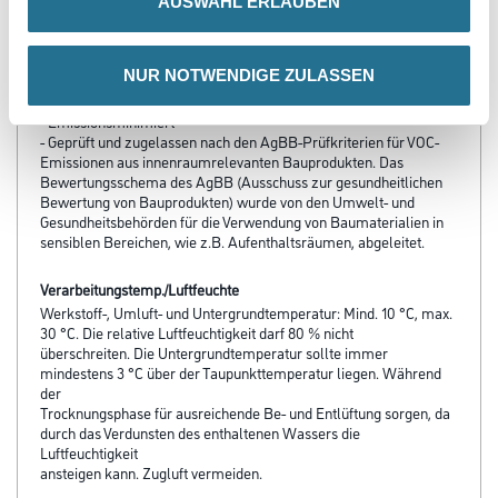
- Sehr gute Reinigungsfähigkeit
AUSWAHL ERLAUBEN
- Sehr gute Abriebfestigkeit
- Geringer Verschleiß
- Wasserdampfdiffusionsfähig
NUR NOTWENDIGE ZULASSEN
- Reifenfest
- Beständig gegen Weichmacherwanderung
- Emissionsminimiert
- Geprüft und zugelassen nach den AgBB-Prüfkriterien für VOC-
Emissionen aus innenraumrelevanten Bauprodukten. Das
Bewertungsschema des AgBB (Ausschuss zur gesundheitlichen
Bewertung von Bauprodukten) wurde von den Umwelt- und
Gesundheitsbehörden für die Verwendung von Baumaterialien in
sensiblen Bereichen, wie z.B. Aufenthaltsräumen, abgeleitet.
Verarbeitungstemp./Luftfeuchte
Werkstoff-, Umluft- und Untergrundtemperatur: Mind. 10 °C, max.
30 °C. Die relative Luftfeuchtigkeit darf 80 % nicht
überschreiten. Die Untergrundtemperatur sollte immer
mindestens 3 °C über der Taupunkttemperatur liegen. Während
der
Trocknungsphase für ausreichende Be- und Entlüftung sorgen, da
durch das Verdunsten des enthaltenen Wassers die
Luftfeuchtigkeit
ansteigen kann. Zugluft vermeiden.