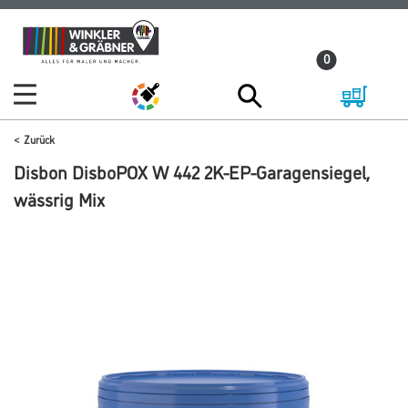
Zum
Zum
Inhalt
Navigationsmenü
0
springen
springen
Zurück
Disbon DisboPOX W 442 2K-EP-Garagensiegel,
wässrig Mix