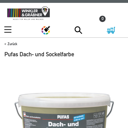
Zum
Zum
Inhalt
Navigationsmenü
0
springen
springen
Zurück
Pufas Dach- und Sockelfarbe