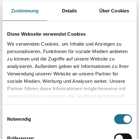
Farbtonbezeichnung
Zustimmung
Details
Über Cookies
Gebinde
Diese Webseite verwendet Cookies
Wir verwenden Cookies, um Inhalte und Anzeigen zu
personalisieren, Funktionen für soziale Medien anbieten
zu können und die Zugriffe auf unsere Website zu
analysieren. Außerdem geben wir Informationen zu Ihrer
Umrechnungsfaktoren
Verwendung unserer Website an unsere Partner für
soziale Medien, Werbung und Analysen weiter. Unsere
Partner führen diese Informationen möglicherweise mit
weiteren Daten zusammen, die Sie ihnen bereitgestellt
haben oder die sie im Rahmen Ihrer Nutzung der Dienste
gesammelt haben.
Einwilligungsauswahl
Notwendig
Präferenzen