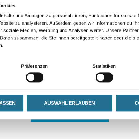
Cookies
nhalte und Anzeigen zu personalisieren, Funktionen für soziale
Website zu analysieren. Außerdem geben wir Informationen zu I
r soziale Medien, Werbung und Analysen weiter. Unsere Partner
 Daten zusammen, die Sie ihnen bereitgestellt haben oder die s
n.
 ZWISCHENFALL IST
Präferenzen
Statistiken
seln schon an der Lösung und werden das Problem so schnell
in der Zwischenzeit unseren Online-Shop und lassen Sie sic
LASSEN
AUSWAHL ERLAUBEN
C
ZURÜCK ZUM ONLINE-SHOP