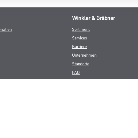
Winkler & Gräbner
rialien
Sortiment
Services
Karriere
Unternehmen
Standorte
FAQ
© Copyright CMS Dienstleistungs-Gesellschaft
GEWERBLICHE KUNDEN. ALLE ANGEGEBENEN PREISE SIND ZZGL. GESETZL