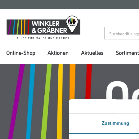
Zum
Zum
Inhalt
Navigationsmenü
springen
springen
Online-Shop
Aktionen
Aktuelles
Sortiment
Zustimmung