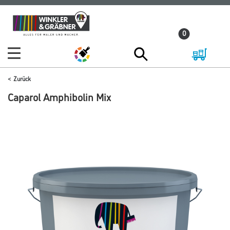
Zum
Zum
Inhalt
Navigationsmenü
0
springen
springen
Zurück
Caparol Amphibolin Mix