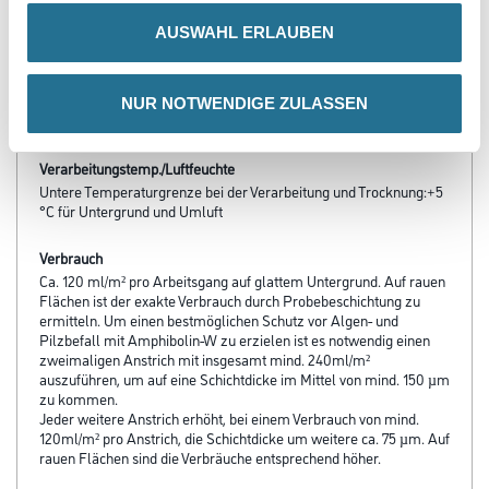
Produkteigenschaft
AUSWAHL ERLAUBEN
- Starke Haftung auf vielen Untergründen
- Hoher Lichtindex
- Desinfektionsmittelbeständig
- Emissionsminimiert und lösemittelfrei
NUR NOTWENDIGE ZULASSEN
- Schlagregendicht, wasserabweisend
Verarbeitungstemp./Luftfeuchte
Untere Temperaturgrenze bei der Verarbeitung und Trocknung:+5
°C für Untergrund und Umluft
Verbrauch
Ca. 120 ml/m² pro Arbeitsgang auf glattem Untergrund. Auf rauen
Flächen ist der exakte Verbrauch durch Probebeschichtung zu
ermitteln. Um einen bestmöglichen Schutz vor Algen- und
Pilzbefall mit Amphibolin-W zu erzielen ist es notwendig einen
zweimaligen Anstrich mit insgesamt mind. 240ml/m²
auszuführen, um auf eine Schichtdicke im Mittel von mind. 150 µm
zu kommen.
Jeder weitere Anstrich erhöht, bei einem Verbrauch von mind.
120ml/m² pro Anstrich, die Schichtdicke um weitere ca. 75 µm. Auf
rauen Flächen sind die Verbräuche entsprechend höher.