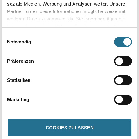
soziale Medien, Werbung und Analysen weiter. Unsere
Umrechnungsfaktoren
Partner führen diese Informationen möglicherweise mit
weiteren Daten zusammen, die Sie ihnen bereitgestellt
haben oder die sie im Rahmen Ihrer Nutzung der Dienste
gesammelt haben.
Einwilligungsauswahl
Zur Farbauswahl für Ihren Wunschfarbton
Notwendig
Zur Weißware
Präferenzen
Statistiken
Marketing
PRODUKTEIGENSCHAFTEN
COOKIES ZULASSEN