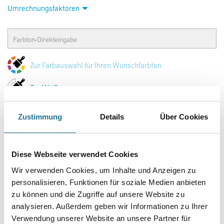
Capamix Amphibolin FTZ B 2,5 lt CxMix Farbton HBW < 40
Art-Nr.:
1001-004275
Vielseitig verwendbare emissionsminimierte und lösemittelfreie
Fassaden- und Innen­farbe mit außergewöhnlich guter
Haftfähig­keit auf fast jedem Untergrund. Die besondere
Zusammensetzung vermindert den Schreibeffekt/Weißbruch bei farbigen
Beschichtungen. Oberflächenschutz algizid und Glanzgrad seidenmatt.
Farbtonbezeichnung
Zustimmung
Details
Über Cookies
Glanzgrad
Diese Webseite verwendet Cookies
Gebinde
Wir verwenden Cookies, um Inhalte und Anzeigen zu
personalisieren, Funktionen für soziale Medien anbieten
zu können und die Zugriffe auf unsere Website zu
analysieren. Außerdem geben wir Informationen zu Ihrer
Verwendung unserer Website an unsere Partner für