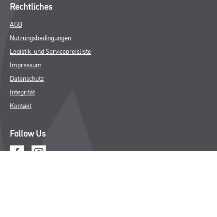
Trockenbau
Putze- und Spachtelmassen
Bodenbeläge
Wand- & Deckenbeläge
Werkzeuge & Maschinen
Verbrauchsmaterialien
Winkler & Gräbner
Sortiment
Services
Karriere
Unternehmen
Standorte
FAQ