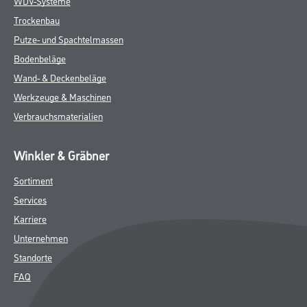
Achtung
ZUSATZINFOS
GEFAHRENHINWEISE
DATENBLÄTTER
SPEZIFIKATIONEN
Online-Shop
Farben
WDV-Systeme