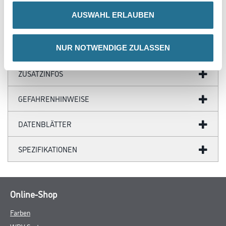
Produkteigenschaft
AUSWAHL ERLAUBEN
- Starke Haftung auf vielen Untergründen
- Hoher Lichtindex
- Desinfektionsmittelbeständig
- Emissionsminimiert und lösemittelfrei
NUR NOTWENDIGE ZULASSEN
- Schlagregendicht, wasserabweisend
Verarbeitungstemp./Luftfeuchte
Untere Temperaturgrenze bei der Verarbeitung und Trocknung:+5
°C für Untergrund und Umluft
Verbrauch
Ca. 120 ml/m² pro Arbeitsgang auf glattem Untergrund. Auf rauen
Flächen ist der exakte Verbrauch durch Probebeschichtung zu
ermitteln. Um einen bestmöglichen Schutz vor Algen- und
Pilzbefall mit Amphibolin-W zu erzielen ist es notwendig einen
zweimaligen Anstrich mit insgesamt mind. 240ml/m²
auszuführen, um auf eine Schichtdicke im Mittel von mind. 150 µm
zu kommen.
Jeder weitere Anstrich erhöht, bei einem Verbrauch von mind.
120ml/m² pro Anstrich, die Schichtdicke um weitere ca. 75 µm. Auf
rauen Flächen sind die Verbräuche entsprechend höher.