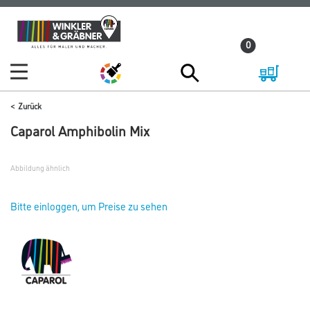
Zum
Zum
Inhalt
Navigationsmenü
0
springen
springen
Zurück
Caparol Amphibolin Mix