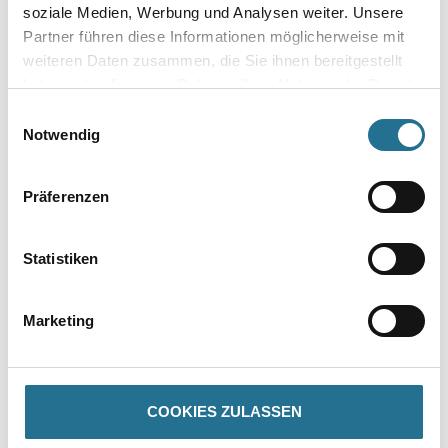
soziale Medien, Werbung und Analysen weiter. Unsere
Umrechnungsfaktoren
Partner führen diese Informationen möglicherweise mit
weiteren Daten zusammen, die Sie ihnen bereitgestellt
haben oder die sie im Rahmen Ihrer Nutzung der Dienste
gesammelt haben.
Einwilligungsauswahl
Zur Farbauswahl für Ihren Wunschfarbton
Notwendig
Zur Weißware
Präferenzen
Statistiken
Marketing
PRODUKTEIGENSCHAFTEN
COOKIES ZULASSEN