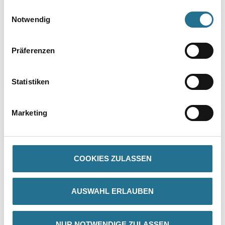
gesammelt haben.
Einwilligungsauswahl
Zur Weißware
Notwendig
Präferenzen
Statistiken
Marketing
PRODUKTEIGENSCHAFTEN
COOKIES ZULASSEN
Produkteigenschaft
- Frühregenbeständig
- Vorbeugender Betonschutz gem. Prüfzeugnis
- OS2 (OS B)
AUSWAHL ERLAUBEN
Verarbeitungstemp./Luftfeuchte
Verarbeitungstemperatur zwischen + 5 °C und + 30 °C für alle
NUR NOTWENDIGE ZULASSEN