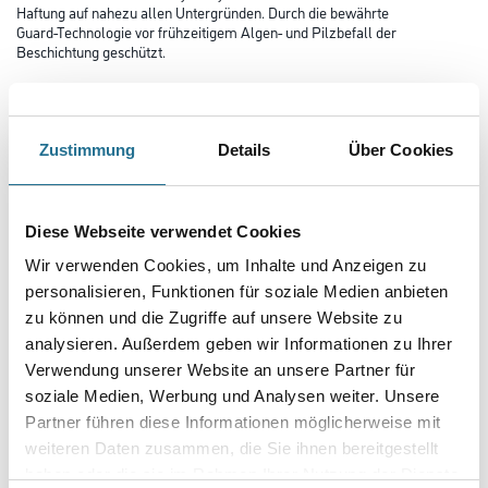
Haftung auf nahezu allen Untergründen. Durch die bewährte
Guard-Technologie vor frühzeitigem Algen- und Pilzbefall der
Beschichtung geschützt.
Farbtonbezeichnung
Zustimmung
Details
Über Cookies
Glanzgrad
Diese Webseite verwendet Cookies
Wir verwenden Cookies, um Inhalte und Anzeigen zu
Gebinde
personalisieren, Funktionen für soziale Medien anbieten
zu können und die Zugriffe auf unsere Website zu
analysieren. Außerdem geben wir Informationen zu Ihrer
Verwendung unserer Website an unsere Partner für
soziale Medien, Werbung und Analysen weiter. Unsere
Partner führen diese Informationen möglicherweise mit
weiteren Daten zusammen, die Sie ihnen bereitgestellt
Zur Farbauswahl für Ihren Wunschfarbton
haben oder die sie im Rahmen Ihrer Nutzung der Dienste