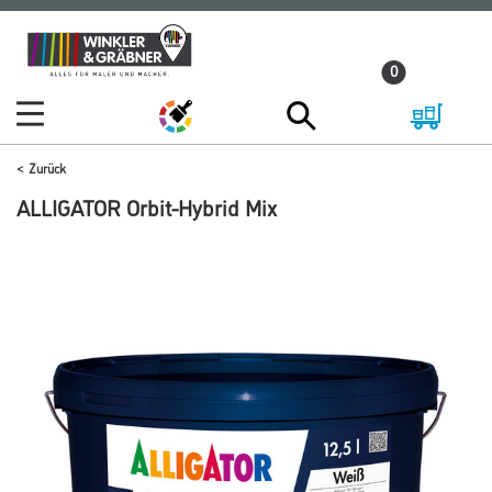
Zum
Zum
Inhalt
Navigationsmenü
0
springen
springen
Zurück
ALLIGATOR Orbit-Hybrid Mix