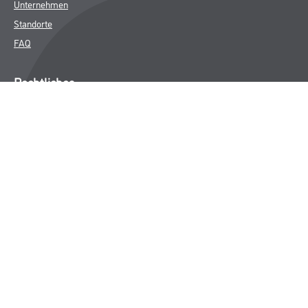
Unternehmen
Standorte
FAQ
Rechtliches
AGB
Nutzungsbedingungen
Logistik- und Servicepreisliste
Impressum
Datenschutz
Integrität
Kontakt
Follow Us