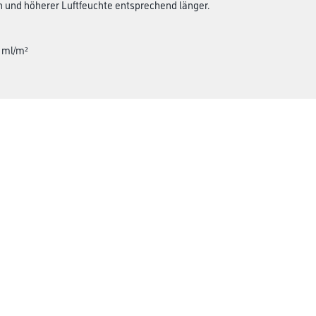
 und höherer Luftfeuchte entsprechend länger.
0 ml/m²
Winkler & Gräbner
rialien
Sortiment
Services
Karriere
Unternehmen
Standorte
FAQ