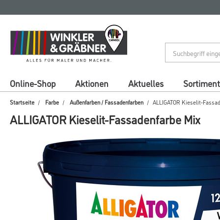
Zum
Zum
Inhalt
Navigationsmenü
springen
springen
Online-Shop
Aktionen
Aktuelles
Sortiment
Startseite
Farbe
Außenfarben / Fassadenfarben
ALLIGATOR Kieselit-Fassad
ALLIGATOR Kieselit-Fassadenfarbe Mix