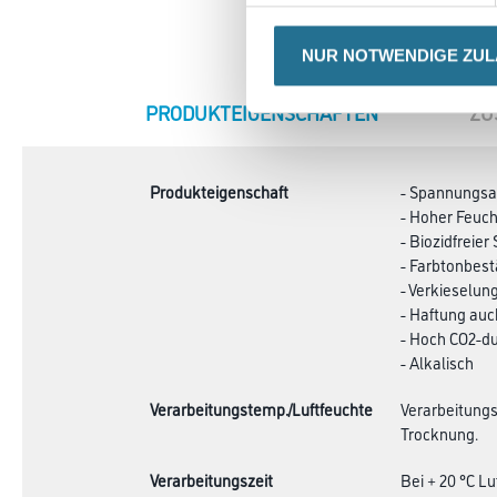
NUR NOTWENDIGE ZU
CURRENT
PRODUKTEIGENSCHAFTEN
ZU
TAB:
Produkteigenschaft
- Spannungs
- Hoher Feuc
- Biozidfreier
- Farbtonbest
- Verkieselun
- Haftung au
- Hoch CO2-du
- Alkalisch
Verarbeitungstemp./Luftfeuchte
Verarbeitungs
Trocknung.
Verarbeitungszeit
Bei + 20 °C L