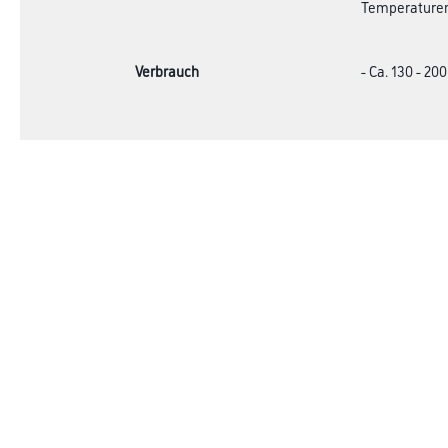
Temperaturen
Verbrauch
- Ca. 130 - 20
Online-Shop
Farben
Verbrauchsmate
WDV-Systeme
Trockenbau
Putze- und Spachtelmassen
Bodenbeläge
Wand- & Deckenbeläge
Werkzeuge & Maschinen