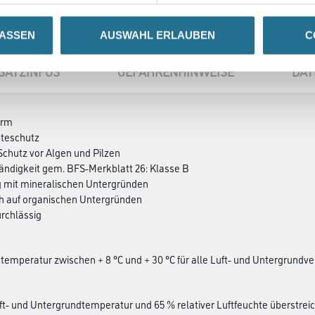
LASSEN
AUSWAHL ERLAUBEN
C
SATZINFOS
GEFAHRENHINWEISE
DAT
arm
hteschutz
 Schutz vor Algen und Pilzen
ändigkeit gem. BFS-Merkblatt 26: Klasse B
g mit mineralischen Untergründen
ch auf organischen Untergründen
rchlässig
temperatur zwischen + 8 °C und + 30 °C für alle Luft- und Untergrundv
uft- und Untergrundtemperatur und 65 % relativer Luftfeuchte überstreic