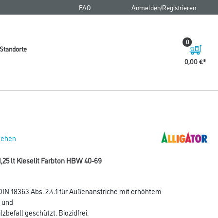
FAQ
Anmelden/Registrieren
0
Standorte
0,00 €
 sehen
1,25 lt Kieselit Farbton HBW 40-69
DIN 18363 Abs. 2.4.1 für Außenanstriche mit erhöhtem
t und
zbefall geschützt. Biozidfrei.