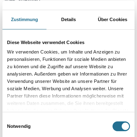
Sigma Absolut Colorant ist eine Pigmentpaste für die Abtönung über
SigmaMix.
Zustimmung
Details
Über Cookies
Farbtonbezeichnung
Diese Webseite verwendet Cookies
Gebinde
Wir verwenden Cookies, um Inhalte und Anzeigen zu
personalisieren, Funktionen für soziale Medien anbieten
zu können und die Zugriffe auf unsere Website zu
analysieren. Außerdem geben wir Informationen zu Ihrer
Verwendung unserer Website an unsere Partner für
soziale Medien, Werbung und Analysen weiter. Unsere
Umrechnungsfaktoren
Partner führen diese Informationen möglicherweise mit
weiteren Daten zusammen, die Sie ihnen bereitgestellt
haben oder die sie im Rahmen Ihrer Nutzung der Dienste
gesammelt haben.
Einwilligungsauswahl
Notwendig