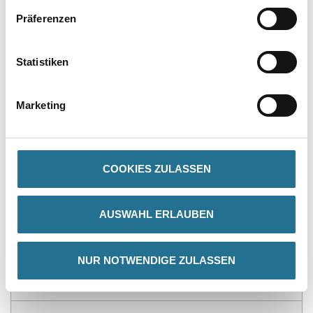
Präferenzen
PRODUKTEIGENSCHAFTEN
Statistiken
Verarbeitungstemp./Luftfeuchte
- Verarbeitungs-, Umluft- und Untergrundtemperatur: Mindestens
Marketing
+ 5 °C
- Relative Luftfeuchte: Max. 85 %
Achtung
COOKIES ZULASSEN
AUSWAHL ERLAUBEN
ZUSATZINFOS
NUR NOTWENDIGE ZULASSEN
GEFAHRENHINWEISE