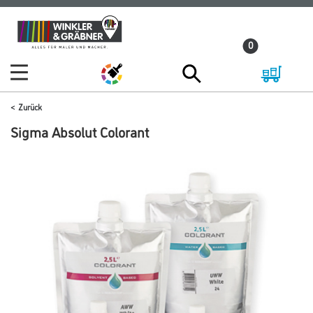
Zum
Zum
Inhalt
Navigationsmenü
0
springen
springen
Zurück
Sigma Absolut Colorant