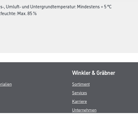
gs-, Umluft- und Untergrundtemperatur: Mindestens + 5 °C
ftfeuchte: Max. 85 %
Winkler & Gräbner
rialien
Sortiment
Services
Karriere
Unternehmen
Standorte
FAQ