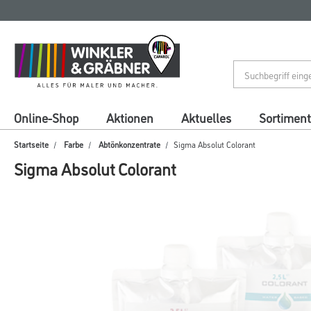
Zum
Zum
Inhalt
Navigationsmenü
springen
springen
Online-Shop
Aktionen
Aktuelles
Sortiment
Startseite
Farbe
Abtönkonzentrate
Sigma Absolut Colorant
Sigma Absolut Colorant