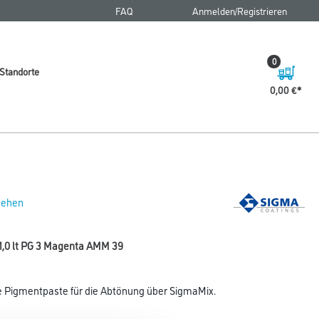
FAQ
Anmelden/Registrieren
0
Standorte
0,00 €
 sehen
1,0 lt PG 3 Magenta AMM 39
ne Pigmentpaste für die Abtönung über SigmaMix.