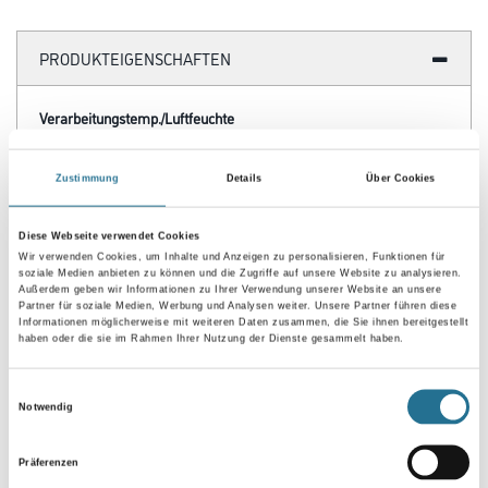
PRODUKTEIGENSCHAFTEN
Verarbeitungstemp./Luftfeuchte
- Verarbeitungs-, Umluft- und Untergrundtemperatur: Mindestens
+ 5 °C
- Relative Luftfeuchte: Max. 85 %
Zustimmung
Details
Über Cookies
Achtung
Diese Webseite verwendet Cookies
Wir verwenden Cookies, um Inhalte und Anzeigen zu personalisieren, Funktionen für
soziale Medien anbieten zu können und die Zugriffe auf unsere Website zu analysieren.
Außerdem geben wir Informationen zu Ihrer Verwendung unserer Website an unsere
Partner für soziale Medien, Werbung und Analysen weiter. Unsere Partner führen diese
Informationen möglicherweise mit weiteren Daten zusammen, die Sie ihnen bereitgestellt
haben oder die sie im Rahmen Ihrer Nutzung der Dienste gesammelt haben.
ZUSATZINFOS
Einwilligungsauswahl
Notwendig
GEFAHRENHINWEISE
Präferenzen
DATENBLÄTTER