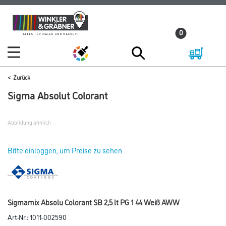
Zum
Zum
Inhalt
Navigationsmenü
0
springen
springen
Zurück
Sigma Absolut Colorant
Abbildung ähnlich
Bitte einloggen, um Preise zu sehen
Sigmamix Absolu Colorant SB 2,5 lt PG 1 44 Weiß AWW
Art-Nr.:
1011-002590