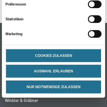
Präferenzen
PRODUKTEIGENSCHAFTEN
Statistiken
Verarbeitungstemp./Luftfeuchte
- Verarbeitungs-, Umluft- und Untergrundtemperatur: Mindestens
Marketing
+ 5 °C
- Relative Luftfeuchte: Max. 85 %
Achtung
COOKIES ZULASSEN
AUSWAHL ERLAUBEN
ZUSATZINFOS
NUR NOTWENDIGE ZULASSEN
GEFAHRENHINWEISE
DATENBLÄTTER