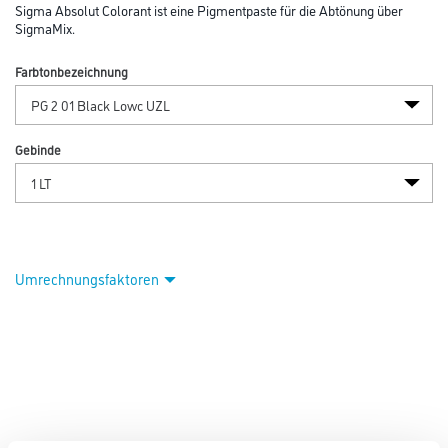
Abbildung ähnlich
Bitte einloggen, um Preise zu sehen
Sigmamix Absolu Colorant WB 1,0 lt PG 2 01 Schwarz Lowc UZL
Art-Nr.:
1011-002565