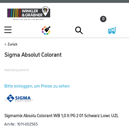
Zum
Zum
Inhalt
Navigationsmenü
0
springen
springen
Zurück
Sigma Absolut Colorant