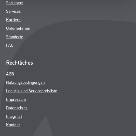
SPEZIFIKATIONEN
Online-Shop
Farben
WDV-Systeme
Trockenbau
Putze- und Spachtelmassen
Bodenbeläge
Wand- & Deckenbeläge
Werkzeuge & Maschinen
Verbrauchsmaterialien
Winkler & Gräbner