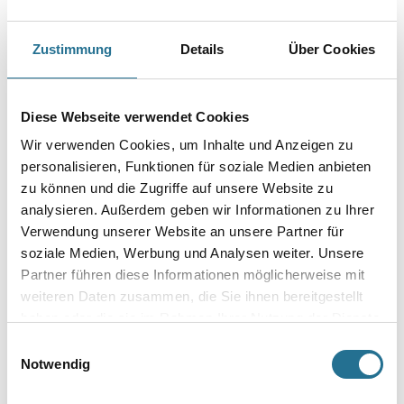
Sigma Absolut Colorant ist eine Pigmentpaste für die Abtönung über
SigmaMix.
Zustimmung
Details
Über Cookies
Farbtonbezeichnung
Diese Webseite verwendet Cookies
Gebinde
Wir verwenden Cookies, um Inhalte und Anzeigen zu
personalisieren, Funktionen für soziale Medien anbieten
zu können und die Zugriffe auf unsere Website zu
analysieren. Außerdem geben wir Informationen zu Ihrer
Verwendung unserer Website an unsere Partner für
Umrechnungsfaktoren
soziale Medien, Werbung und Analysen weiter. Unsere
Partner führen diese Informationen möglicherweise mit
weiteren Daten zusammen, die Sie ihnen bereitgestellt
haben oder die sie im Rahmen Ihrer Nutzung der Dienste
gesammelt haben.
Einwilligungsauswahl
Notwendig