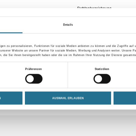
Farbtonbezeichnung
Details
Umrechnungsfaktoren
gen zu personalisieren, Funktionen für soziale Medien anbieten zu können und die Zugriffe auf
 unserer Website an unsere Partner für soziale Medien, Werbung und Analysen weiter. Unsere Pa
 die Sie ihnen bereitgestellt haben oder die sie im Rahmen Ihrer Nutzung der Dienste gesamme
Präferenzen
Statistiken
N
AUSWAHL ERLAUBEN
ZUSATZINFOS
GEFAHRENHINWEISE