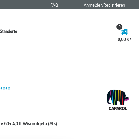
FAQ
Anmelden/Registrieren
0
Standorte
0,00 €
 sehen
 60+ 4,0 lt Wismutgelb (Alk)