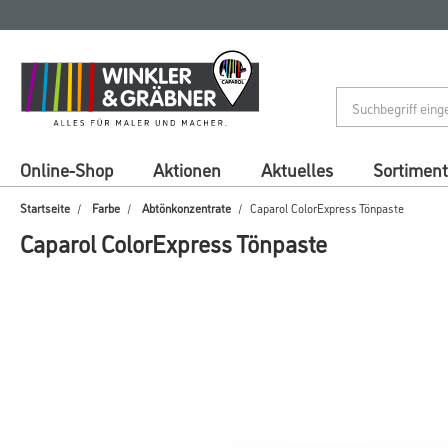
Zum
Zum
Inhalt
Navigationsmenü
springen
springen
Online-Shop
Aktionen
Aktuelles
Sortiment
Startseite
Farbe
Abtönkonzentrate
Caparol ColorExpress Tönpaste
Caparol ColorExpress Tönpaste