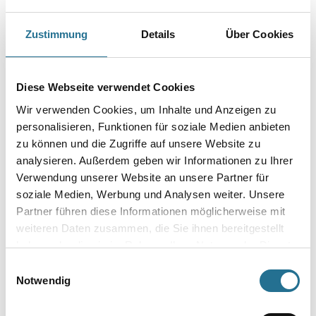
Capamix ColorExpress Tönpaste 56+ 1,0 lt Grün (Alk)
Zustimmung
Details
Über Cookies
Art-Nr.:
1001-013674
Farbtonbezeichnung
Diese Webseite verwendet Cookies
Wir verwenden Cookies, um Inhalte und Anzeigen zu
personalisieren, Funktionen für soziale Medien anbieten
Gebinde
zu können und die Zugriffe auf unsere Website zu
analysieren. Außerdem geben wir Informationen zu Ihrer
Verwendung unserer Website an unsere Partner für
soziale Medien, Werbung und Analysen weiter. Unsere
Partner führen diese Informationen möglicherweise mit
Umrechnungsfaktoren
weiteren Daten zusammen, die Sie ihnen bereitgestellt
haben oder die sie im Rahmen Ihrer Nutzung der Dienste
gesammelt haben.
Einwilligungsauswahl
Notwendig