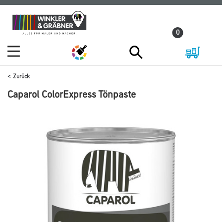
Zum
Zum
Inhalt
Navigationsmenü
0
springen
springen
Zurück
Caparol ColorExpress Tönpaste