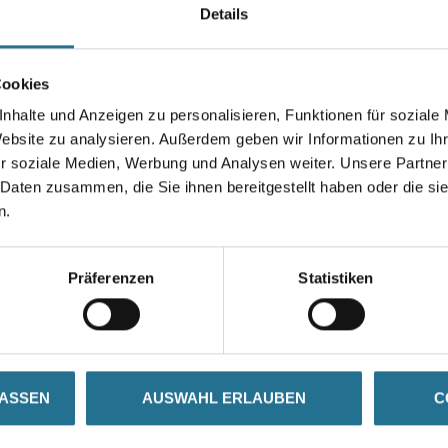
Details
Farbtonbezeichnung
Cookies
nhalte und Anzeigen zu personalisieren, Funktionen für soziale
Umrechnungsfaktoren
Website zu analysieren. Außerdem geben wir Informationen zu I
r soziale Medien, Werbung und Analysen weiter. Unsere Partner
 Daten zusammen, die Sie ihnen bereitgestellt haben oder die s
n.
Präferenzen
Statistiken
ZUSATZINFOS
GEFAHRENHINWEISE
LASSEN
AUSWAHL ERLAUBEN
C