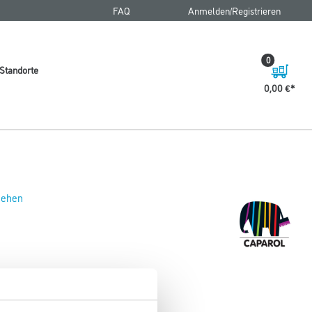
FAQ
Anmelden/Registrieren
0
Standorte
0,00 €
 sehen
 10+ 2,5 lt Reinorange (Capatint)