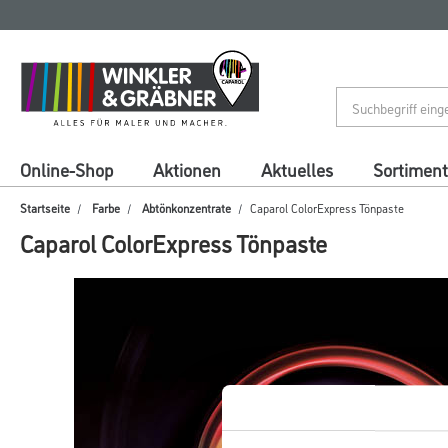
Zum
Zum
Inhalt
Navigationsmenü
springen
springen
Online-Shop
Aktionen
Aktuelles
Sortiment
Startseite
Farbe
Abtönkonzentrate
Caparol ColorExpress Tönpaste
Caparol ColorExpress Tönpaste