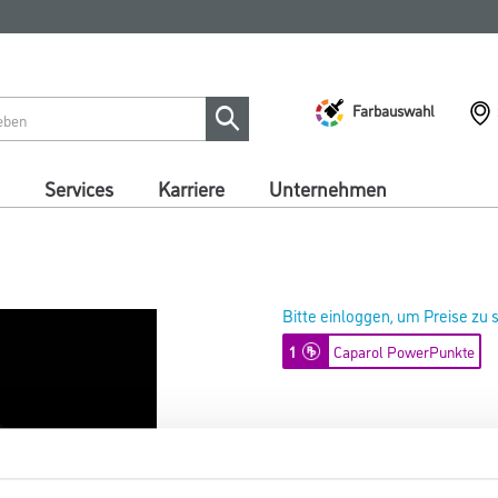
Farbauswahl
Services
Karriere
Unternehmen
Bitte einloggen, um Preise zu
1
Caparol PowerPunkte
Capamix ColorExpress Tönpaste
Art-Nr.:
1001-013646