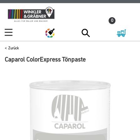
Zum
Zum
Inhalt
Navigationsmenü
0
springen
springen
Zurück
Caparol ColorExpress Tönpaste