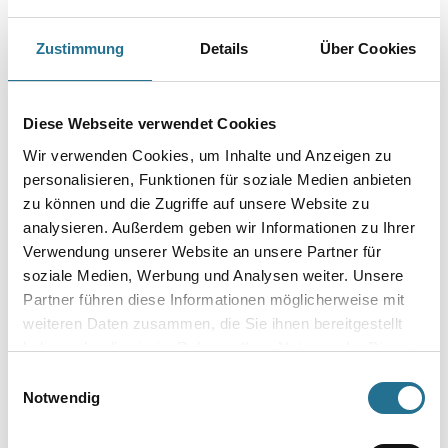
Capamix ColorExpress Tönpaste 00+ 2,5 lt Rotbraun (Capatint)
Zustimmung
Details
Über Cookies
Art-Nr.:
1001-013630
Farbtonbezeichnung
Diese Webseite verwendet Cookies
Wir verwenden Cookies, um Inhalte und Anzeigen zu
personalisieren, Funktionen für soziale Medien anbieten
Gebinde
zu können und die Zugriffe auf unsere Website zu
analysieren. Außerdem geben wir Informationen zu Ihrer
Verwendung unserer Website an unsere Partner für
soziale Medien, Werbung und Analysen weiter. Unsere
Partner führen diese Informationen möglicherweise mit
Umrechnungsfaktoren
weiteren Daten zusammen, die Sie ihnen bereitgestellt
haben oder die sie im Rahmen Ihrer Nutzung der Dienste
gesammelt haben.
Einwilligungsauswahl
Notwendig