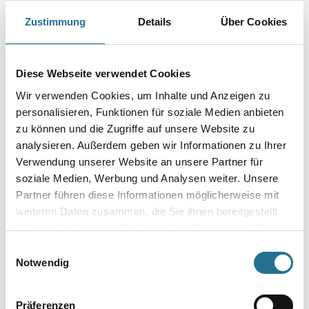
Farbtonbezeichnung
Zustimmung
Details
Über Cookies
Gebinde
Diese Webseite verwendet Cookies
Wir verwenden Cookies, um Inhalte und Anzeigen zu
personalisieren, Funktionen für soziale Medien anbieten
zu können und die Zugriffe auf unsere Website zu
analysieren. Außerdem geben wir Informationen zu Ihrer
Umrechnungsfaktoren
Verwendung unserer Website an unsere Partner für
soziale Medien, Werbung und Analysen weiter. Unsere
Partner führen diese Informationen möglicherweise mit
weiteren Daten zusammen, die Sie ihnen bereitgestellt
haben oder die sie im Rahmen Ihrer Nutzung der Dienste
gesammelt haben.
Einwilligungsauswahl
Notwendig
Präferenzen