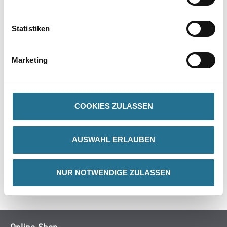
PRODUKTEIGENSCHAFTEN
Statistiken
Verarbeitungstemp./Luftfeuchte
Eine Produkt-, Objekt- und Raumtemperatur von mindestens 10°C
ist erforderlich.
Marketing
ZUSATZINFOS
COOKIES ZULASSEN
GEFAHRENHINWEISE
AUSWAHL ERLAUBEN
DATENBLÄTTER
NUR NOTWENDIGE ZULASSEN
SPEZIFIKATIONEN
Online-Shop