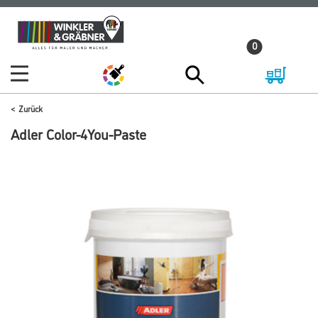
Zum
Zum
Inhalt
Navigationsmenü
0
springen
springen
Zurück
Adler Color-4You-Paste