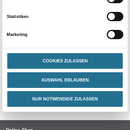
PRODUKTEIGENSCHAFTEN
Statistiken
Verarbeitungstemp./Luftfeuchte
Eine Produkt-, Objekt- und Raumtemperatur von mindestens 10°C
ist erforderlich.
Marketing
ZUSATZINFOS
COOKIES ZULASSEN
GEFAHRENHINWEISE
AUSWAHL ERLAUBEN
DATENBLÄTTER
NUR NOTWENDIGE ZULASSEN
SPEZIFIKATIONEN
Online-Shop