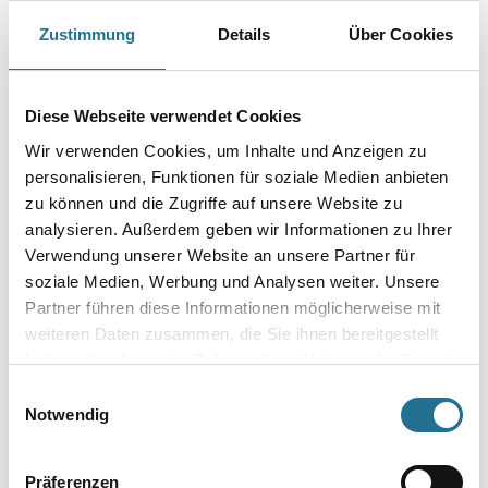
Farbtonbezeichnung
Zustimmung
Details
Über Cookies
Gebinde
Diese Webseite verwendet Cookies
Wir verwenden Cookies, um Inhalte und Anzeigen zu
personalisieren, Funktionen für soziale Medien anbieten
zu können und die Zugriffe auf unsere Website zu
analysieren. Außerdem geben wir Informationen zu Ihrer
Umrechnungsfaktoren
Verwendung unserer Website an unsere Partner für
soziale Medien, Werbung und Analysen weiter. Unsere
Partner führen diese Informationen möglicherweise mit
weiteren Daten zusammen, die Sie ihnen bereitgestellt
haben oder die sie im Rahmen Ihrer Nutzung der Dienste
gesammelt haben.
Einwilligungsauswahl
Notwendig
Präferenzen