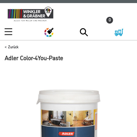
Zum
Zum
Inhalt
Navigationsmenü
0
springen
springen
Zurück
Adler Color-4You-Paste