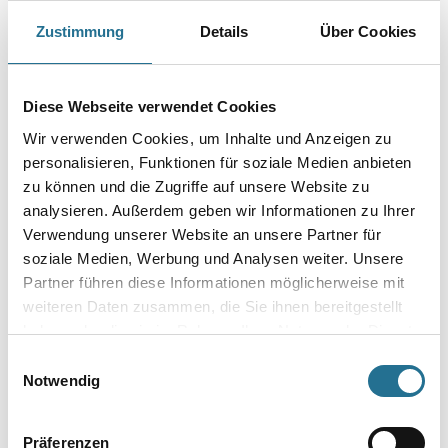
Farbtonbezeichnung
Zustimmung
Details
Über Cookies
Gebinde
Diese Webseite verwendet Cookies
Wir verwenden Cookies, um Inhalte und Anzeigen zu
personalisieren, Funktionen für soziale Medien anbieten
zu können und die Zugriffe auf unsere Website zu
analysieren. Außerdem geben wir Informationen zu Ihrer
Umrechnungsfaktoren
Verwendung unserer Website an unsere Partner für
soziale Medien, Werbung und Analysen weiter. Unsere
Partner führen diese Informationen möglicherweise mit
weiteren Daten zusammen, die Sie ihnen bereitgestellt
haben oder die sie im Rahmen Ihrer Nutzung der Dienste
gesammelt haben.
Einwilligungsauswahl
Notwendig
Präferenzen