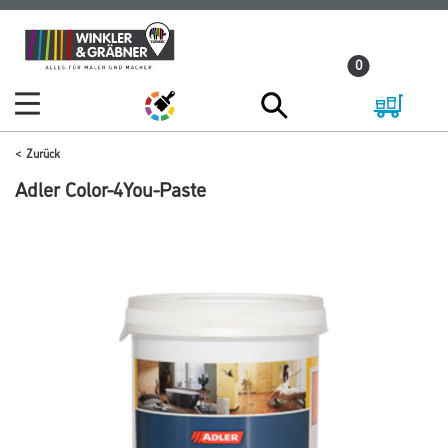
Zum
Zum
Inhalt
Navigationsmenü
0
springen
springen
Zurück
Adler Color-4You-Paste