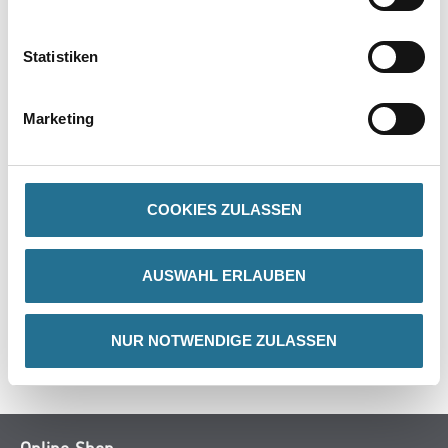
PRODUKTEIGENSCHAFTEN
Statistiken
Verarbeitungstemp./Luftfeuchte
Eine Produkt-, Objekt- und Raumtemperatur von mindestens 10°C
ist erforderlich.
Marketing
ZUSATZINFOS
COOKIES ZULASSEN
GEFAHRENHINWEISE
AUSWAHL ERLAUBEN
DATENBLÄTTER
NUR NOTWENDIGE ZULASSEN
SPEZIFIKATIONEN
Online-Shop