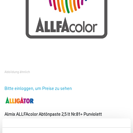
Abbildung ähnlich
Bitte einloggen, um Preise zu sehen
Almix ALLFAcolor Abtönpaste 2,5 lt Nr.81+ Purviolett
Art-Nr.:
1002-003817
Hochwertige Abtönpaste für die Alligator- und Caparol-Tönanlagen.