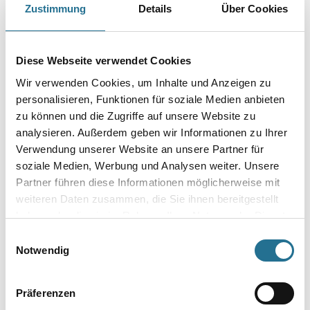
Zustimmung
Details
Über Cookies
Farbtonbezeichnung
Diese Webseite verwendet Cookies
Gebinde
Wir verwenden Cookies, um Inhalte und Anzeigen zu
personalisieren, Funktionen für soziale Medien anbieten
zu können und die Zugriffe auf unsere Website zu
analysieren. Außerdem geben wir Informationen zu Ihrer
Verwendung unserer Website an unsere Partner für
soziale Medien, Werbung und Analysen weiter. Unsere
Umrechnungsfaktoren
Partner führen diese Informationen möglicherweise mit
weiteren Daten zusammen, die Sie ihnen bereitgestellt
haben oder die sie im Rahmen Ihrer Nutzung der Dienste
gesammelt haben.
Einwilligungsauswahl
Notwendig
Präferenzen