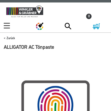
Zum
Zum
Inhalt
Navigationsmenü
0
springen
springen
Zurück
ALLIGATOR AC Tönpaste