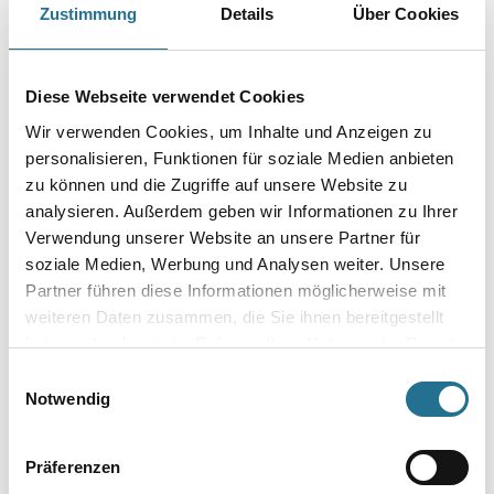
Zustimmung
Details
Über Cookies
Farbtonbezeichnung
Diese Webseite verwendet Cookies
Gebinde
Wir verwenden Cookies, um Inhalte und Anzeigen zu
personalisieren, Funktionen für soziale Medien anbieten
zu können und die Zugriffe auf unsere Website zu
analysieren. Außerdem geben wir Informationen zu Ihrer
Verwendung unserer Website an unsere Partner für
soziale Medien, Werbung und Analysen weiter. Unsere
Umrechnungsfaktoren
Partner führen diese Informationen möglicherweise mit
weiteren Daten zusammen, die Sie ihnen bereitgestellt
haben oder die sie im Rahmen Ihrer Nutzung der Dienste
gesammelt haben.
Einwilligungsauswahl
Notwendig
Präferenzen