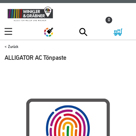
Zum
Zum
Inhalt
Navigationsmenü
0
springen
springen
Zurück
ALLIGATOR AC Tönpaste