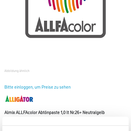
Abbildung ähnlich
Bitte einloggen, um Preise zu sehen
Almix ALLFAcolor Abtönpaste 1,0 lt Nr.26+ Neutralgelb
Art-Nr.:
1002-003812
Hochwertige Abtönpaste für die Alligator- und Caparol-Tönanlagen.