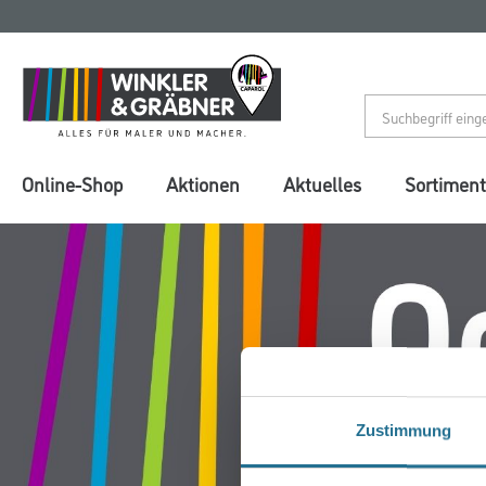
Zum
Zum
Inhalt
Navigationsmenü
springen
springen
Online-Shop
Aktionen
Aktuelles
Sortiment
Zustimmung