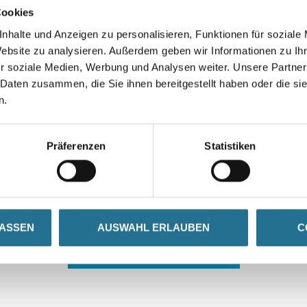
Cookies
nhalte und Anzeigen zu personalisieren, Funktionen für soziale
Website zu analysieren. Außerdem geben wir Informationen zu I
r soziale Medien, Werbung und Analysen weiter. Unsere Partner
 Daten zusammen, die Sie ihnen bereitgestellt haben oder die s
n.
 ZWISCHENFALL IST
Präferenzen
Statistiken
seln schon an der Lösung und werden das Problem so schnell
in der Zwischenzeit unseren Online-Shop und lassen Sie sic
LASSEN
AUSWAHL ERLAUBEN
C
ZURÜCK ZUM ONLINE-SHOP