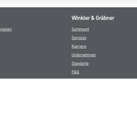
Winkler & Gräbner
rialien
Sortiment
Services
Karriere
Unternehmen
Standorte
FAQ
© Copyright CMS Dienstleistungs-Gesellschaft
GEWERBLICHE KUNDEN. ALLE ANGEGEBENEN PREISE SIND ZZGL. GESETZL