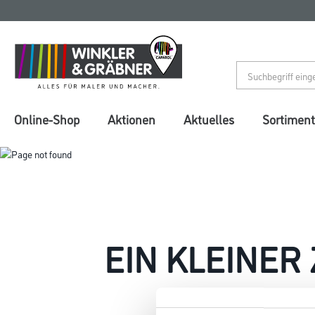
Zum
Zum
Inhalt
Navigationsmenü
springen
springen
Online-Shop
Aktionen
Aktuelles
Sortiment
EIN KLEINER
Keine Sorge, wir pin