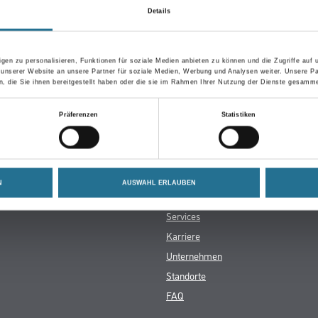
in der Zwischenzeit unseren Online-Shop und lassen Sie sic
Details
gen zu personalisieren, Funktionen für soziale Medien anbieten zu können und die Zugriffe auf
ZURÜCK ZUM ONLINE-SHOP
 unserer Website an unsere Partner für soziale Medien, Werbung und Analysen weiter. Unsere Pa
 die Sie ihnen bereitgestellt haben oder die sie im Rahmen Ihrer Nutzung der Dienste gesamme
Präferenzen
Statistiken
Winkler & Gräbner
N
AUSWAHL ERLAUBEN
rialien
Sortiment
Services
Karriere
Unternehmen
Standorte
FAQ