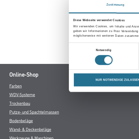
Erkunden Sie 
Zustimmung
Diese Webseite verwendet Cookies
Wir verwenden Cookies, um Inhalte und Anzei
geben wir Informationen zu Ihrer Verwendung
möglicherweise mit weiteren Daten zusammen,
Einwilligungsauswahl
Notwendig
Online-Shop
NUR NOTWENDIGE ZULASSE
Farben
Verbrauchsmate
WDV-Systeme
Trockenbau
Putze- und Spachtelmassen
Bodenbeläge
Wand- & Deckenbeläge
Werkzeuge & Maschinen