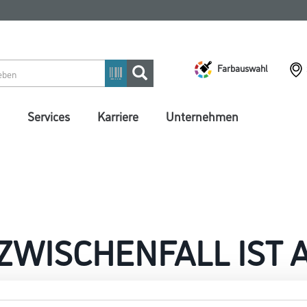
Farbauswahl
Services
Karriere
Unternehmen
 ZWISCHENFALL IST
seln schon an der Lösung und werden das Problem so schnell