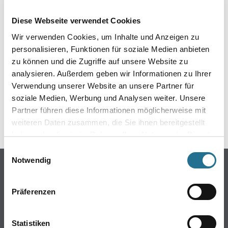
EIN KLEINER ZWISCHENFALL
Diese Webseite verwendet Cookies
IST AUFGETRETEN
Wir verwenden Cookies, um Inhalte und Anzeigen zu
personalisieren, Funktionen für soziale Medien anbieten
Keine Sorge, wir pinseln schon an der Lösung und
zu können und die Zugriffe auf unsere Website zu
werden das Problem so schnell wie möglich beheben.
analysieren. Außerdem geben wir Informationen zu Ihrer
Erkunden Sie in der Zwischenzeit unseren Online-Shop
und lassen Sie sich inspirieren.
Verwendung unserer Website an unsere Partner für
soziale Medien, Werbung und Analysen weiter. Unsere
ZURÜCK ZUM ONLINE-SHOP
Partner führen diese Informationen möglicherweise mit
weiteren Daten zusammen, die Sie ihnen bereitgestellt
haben oder die sie im Rahmen Ihrer Nutzung der Dienste
gesammelt haben.
Einwilligungsauswahl
Notwendig
Online-Shop
Farben
Präferenzen
WDV-Systeme
Trockenbau
Statistiken
Putze- und Spachtelmassen