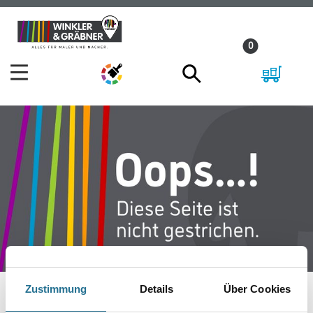
Zum
Zum
Inhalt
Navigationsmenü
0
springen
springen
Zustimmung
Details
Über Cookies