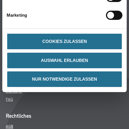
Bodenbeläge
Wand- & Deckenbeläge
Marketing
Werkzeuge & Maschinen
Verbrauchsmaterialien
COOKIES ZULASSEN
Winkler & Gräbner
Sortiment
AUSWAHL ERLAUBEN
Services
Karriere
NUR NOTWENDIGE ZULASSEN
Unternehmen
Standorte
FAQ
Rechtliches
AGB