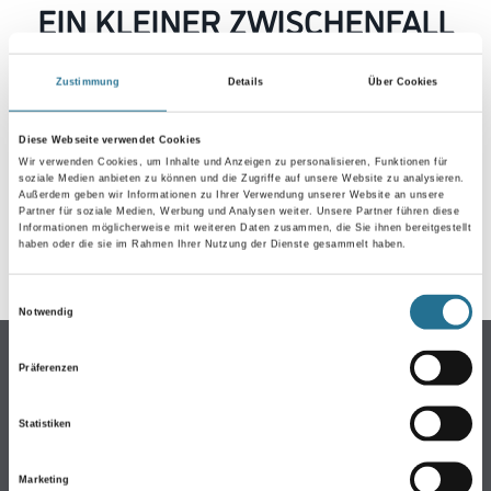
EIN KLEINER ZWISCHENFALL
IST AUFGETRETEN
Zustimmung
Details
Über Cookies
Keine Sorge, wir pinseln schon an der Lösung und
werden das Problem so schnell wie möglich beheben.
Diese Webseite verwendet Cookies
Erkunden Sie in der Zwischenzeit unseren Online-Shop
Wir verwenden Cookies, um Inhalte und Anzeigen zu personalisieren, Funktionen für
soziale Medien anbieten zu können und die Zugriffe auf unsere Website zu analysieren.
und lassen Sie sich inspirieren.
Außerdem geben wir Informationen zu Ihrer Verwendung unserer Website an unsere
Partner für soziale Medien, Werbung und Analysen weiter. Unsere Partner führen diese
ZURÜCK ZUM ONLINE-SHOP
Informationen möglicherweise mit weiteren Daten zusammen, die Sie ihnen bereitgestellt
haben oder die sie im Rahmen Ihrer Nutzung der Dienste gesammelt haben.
Einwilligungsauswahl
Notwendig
Online-Shop
Präferenzen
Farben
WDV-Systeme
Statistiken
Trockenbau
Marketing
Putze- und Spachtelmassen