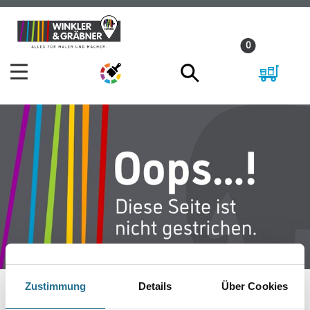
Zum
Zum
Inhalt
Navigationsmenü
0
springen
springen
Zustimmung
Details
Über Cookies