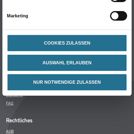
Bodenbeläge
Wand- & Deckenbeläge
Marketing
Werkzeuge & Maschinen
Verbrauchsmaterialien
COOKIES ZULASSEN
Winkler & Gräbner
Sortiment
AUSWAHL ERLAUBEN
Services
Karriere
NUR NOTWENDIGE ZULASSEN
Unternehmen
Standorte
FAQ
Rechtliches
AGB