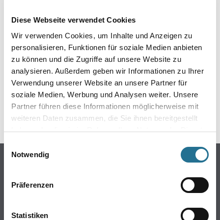
EIN KLEINER ZWISCHENFALL
Diese Webseite verwendet Cookies
IST AUFGETRETEN
Wir verwenden Cookies, um Inhalte und Anzeigen zu
personalisieren, Funktionen für soziale Medien anbieten
Keine Sorge, wir pinseln schon an der Lösung und
zu können und die Zugriffe auf unsere Website zu
werden das Problem so schnell wie möglich beheben.
analysieren. Außerdem geben wir Informationen zu Ihrer
Erkunden Sie in der Zwischenzeit unseren Online-Shop
und lassen Sie sich inspirieren.
Verwendung unserer Website an unsere Partner für
soziale Medien, Werbung und Analysen weiter. Unsere
ZURÜCK ZUM ONLINE-SHOP
Partner führen diese Informationen möglicherweise mit
weiteren Daten zusammen, die Sie ihnen bereitgestellt
haben oder die sie im Rahmen Ihrer Nutzung der Dienste
gesammelt haben.
Einwilligungsauswahl
Notwendig
Online-Shop
Farben
Präferenzen
WDV-Systeme
Trockenbau
Statistiken
Putze- und Spachtelmassen