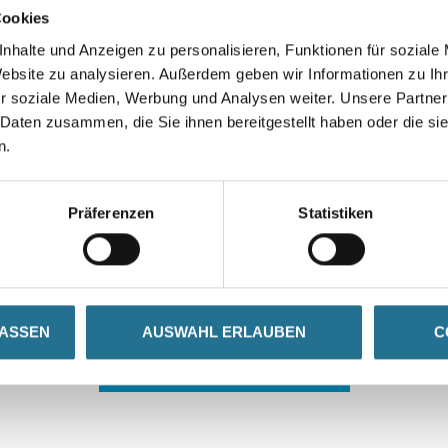
Cookies
nhalte und Anzeigen zu personalisieren, Funktionen für soziale
Website zu analysieren. Außerdem geben wir Informationen zu I
r soziale Medien, Werbung und Analysen weiter. Unsere Partner
 Daten zusammen, die Sie ihnen bereitgestellt haben oder die s
n.
 ZWISCHENFALL IST
Präferenzen
Statistiken
seln schon an der Lösung und werden das Problem so schnell
in der Zwischenzeit unseren Online-Shop und lassen Sie sic
LASSEN
AUSWAHL ERLAUBEN
C
ZURÜCK ZUM ONLINE-SHOP