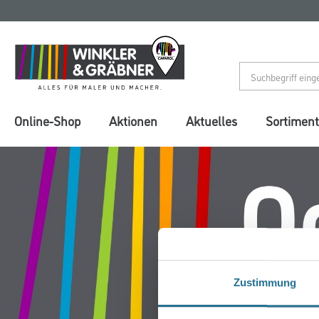
Zum
Zum
Inhalt
Navigationsmenü
springen
springen
Online-Shop
Aktionen
Aktuelles
Sortiment
Zustimmung