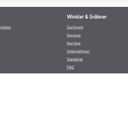
Winkler & Gräbner
rialien
Sortiment
Services
Karriere
Unternehmen
Standorte
FAQ
© Copyright CMS Dienstleistungs-Gesellschaft
GEWERBLICHE KUNDEN. ALLE ANGEGEBENEN PREISE SIND ZZGL. GESETZL