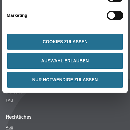
Bodenbeläge
Wand- & Deckenbeläge
Marketing
Werkzeuge & Maschinen
Verbrauchsmaterialien
COOKIES ZULASSEN
Winkler & Gräbner
Sortiment
AUSWAHL ERLAUBEN
Services
Karriere
NUR NOTWENDIGE ZULASSEN
Unternehmen
Standorte
FAQ
Rechtliches
AGB