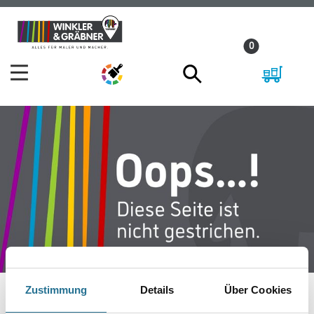
Zum
Zum
Inhalt
Navigationsmenü
0
springen
springen
Zustimmung
Details
Über Cookies