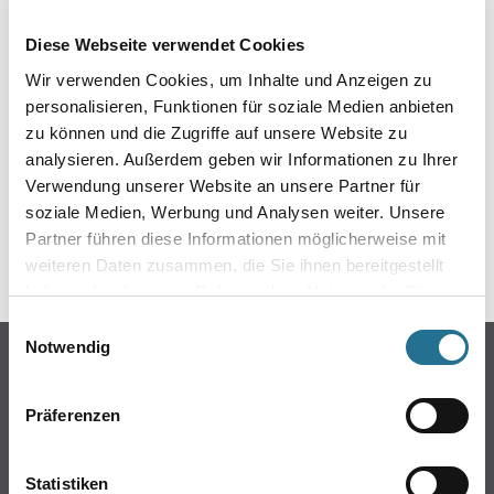
EIN KLEINER ZWISCHENFALL
Diese Webseite verwendet Cookies
IST AUFGETRETEN
Wir verwenden Cookies, um Inhalte und Anzeigen zu
personalisieren, Funktionen für soziale Medien anbieten
Keine Sorge, wir pinseln schon an der Lösung und
zu können und die Zugriffe auf unsere Website zu
werden das Problem so schnell wie möglich beheben.
analysieren. Außerdem geben wir Informationen zu Ihrer
Erkunden Sie in der Zwischenzeit unseren Online-Shop
und lassen Sie sich inspirieren.
Verwendung unserer Website an unsere Partner für
soziale Medien, Werbung und Analysen weiter. Unsere
ZURÜCK ZUM ONLINE-SHOP
Partner führen diese Informationen möglicherweise mit
weiteren Daten zusammen, die Sie ihnen bereitgestellt
haben oder die sie im Rahmen Ihrer Nutzung der Dienste
gesammelt haben.
Einwilligungsauswahl
Notwendig
Online-Shop
Farben
Präferenzen
WDV-Systeme
Trockenbau
Statistiken
Putze- und Spachtelmassen