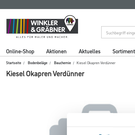
Zum
Zum
Inhalt
Navigationsmenü
springen
springen
Online-Shop
Aktionen
Aktuelles
Sortiment
Startseite
Bodenbeläge
Bauchemie
Kiesel Okapren Verdünner
Kiesel Okapren Verdünner