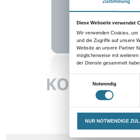
Zustimmung
Diese Webseite verwendet 
Wir verwenden Cookies, um I
und die Zugriffe auf unsere 
Website an unsere Partner fü
möglicherweise mit weiteren
der Dienste gesammelt habe
Einwilligungsauswahl
Notwendig
NUR NOTWENDIGE ZU
CURRENT
PRODUKTEIGENSCHAFTEN
TAB: