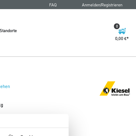
FAQ
Anmelden/Registrieren
0
Standorte
0,00 €
 sehen
kg