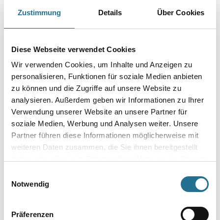
WD Tapezierspachtel blau 240x120mm
Zustimmung
Details
Über Cookies
Art-Nr.:
4086-005036
Farbtonbezeichnung
Diese Webseite verwendet Cookies
Wir verwenden Cookies, um Inhalte und Anzeigen zu
Breite in millimeter
personalisieren, Funktionen für soziale Medien anbieten
zu können und die Zugriffe auf unsere Website zu
analysieren. Außerdem geben wir Informationen zu Ihrer
Verwendung unserer Website an unsere Partner für
soziale Medien, Werbung und Analysen weiter. Unsere
Umrechnungsfaktoren
Partner führen diese Informationen möglicherweise mit
weiteren Daten zusammen, die Sie ihnen bereitgestellt
haben oder die sie im Rahmen Ihrer Nutzung der Dienste
gesammelt haben.
Einwilligungsauswahl
Notwendig
Präferenzen