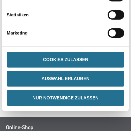
PRODUKTEIGENSCHAFTEN
Statistiken
Produkteigenschaft
Marketing
- Aus bruchsicherem Kunststoff
- Mit abgerundeten Ecken
COOKIES ZULASSEN
ZUSATZINFOS
AUSWAHL ERLAUBEN
GEFAHRENHINWEISE
NUR NOTWENDIGE ZULASSEN
SPEZIFIKATIONEN
Online-Shop